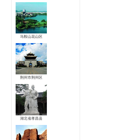
马鞍山花山区
荆州市荆州区
湖北省孝昌县