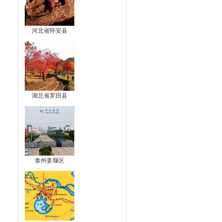
河北省怀安县
湖北省罗田县
泰州姜堰区