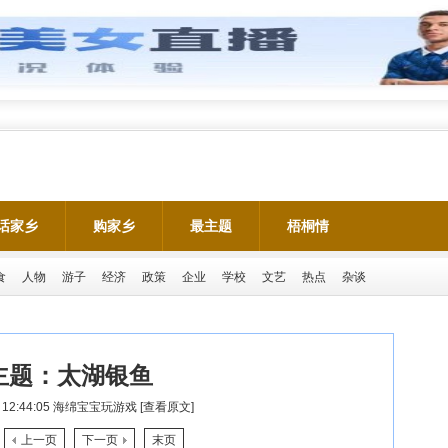
话家乡
购家乡
最主题
梧桐情
食
人物
游子
经济
政策
企业
学校
文艺
热点
杂谈
主题：
太湖银鱼
 12:44:05
海绵宝宝玩游戏
[查看原文]
上一页
下一页
末页