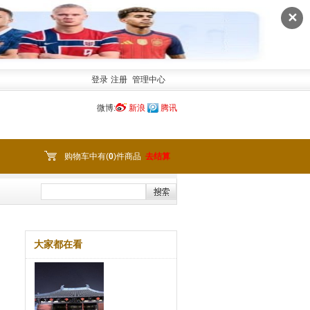
✕
登录
注册
管理中心
微博:
新浪
腾讯
购物车中有(
0
)件商品
去结算
大家都在看