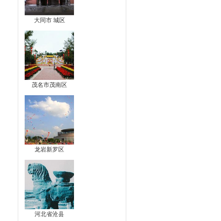
大同市 城区
茂名市茂南区
龙岩新罗区
河北省沧县