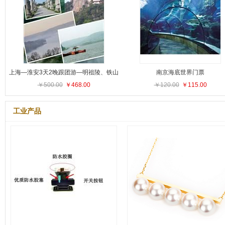
上海—淮安3天2晚跟团游—明祖陵、铁山
南京海底世界门票
￥500.00
寺、泡温泉
￥468.00
￥120.00
￥115.00
工业产品