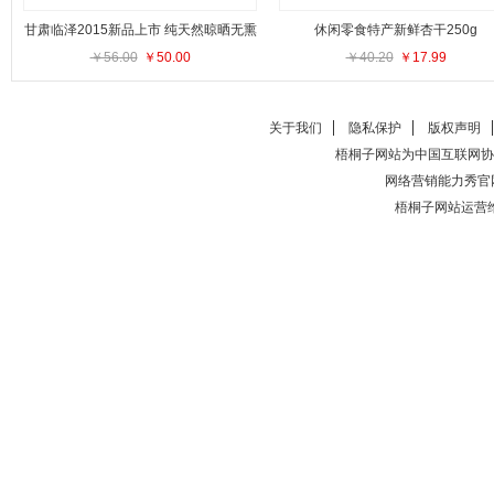
甘肃临泽2015新品上市 纯天然晾晒无熏
休闲零食特产新鲜杏干250g
￥56.00
染枸杞
￥50.00
￥40.20
￥17.99
关于我们
隐私保护
版权声明
梧桐子网站为中国互联网协
网络营销能力秀官
梧桐子网站运营