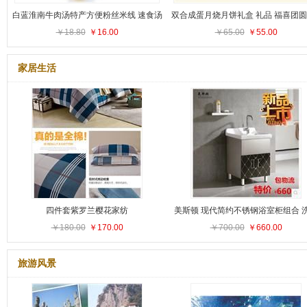
白蓝淮南牛肉汤特产方便粉丝米线 速食汤
双合成蛋月烧月饼礼盒 礼品 福喜团圆4
￥18.80
4袋装*95克原味
￥16.00
￥65.00
g 9个装 包邮
￥55.00
家居生活
四件套紫罗兰樱花家纺
美斯顿 现代简约不锈钢浴室柜组合 
￥180.00
￥170.00
盆洗手盆柜卫浴柜组合
￥700.00
￥660.00
旅游风景