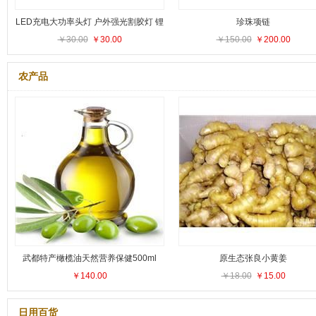
LED充电大功率头灯 户外强光割胶灯 锂
珍珠项链
￥30.00
电池钓鱼灯
￥30.00
￥150.00
￥200.00
农产品
武都特产橄榄油天然营养保健500ml
原生态张良小黄姜
￥140.00
￥18.00
￥15.00
日用百货