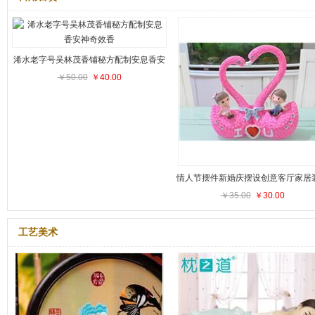
浠水老字号吴林茂香铺秘方配制安息香安
￥50.00
神奇效香
￥40.00
情人节摆件新婚庆摆设创意客厅家居
￥35.00
品实用工艺品
￥30.00
工艺美术