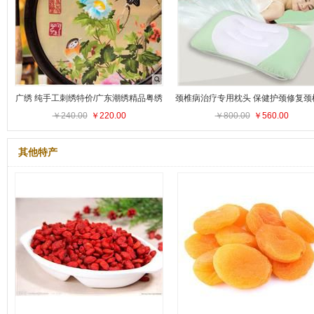
广绣 纯手工刺绣特价/广东潮绣精品粤绣
颈椎病治疗专用枕头 保健护颈修复颈
鸡翅木双面绣摆件送礼
￥240.00
￥220.00
￥800.00
芯 可水洗女士枕
￥560.00
其他特产