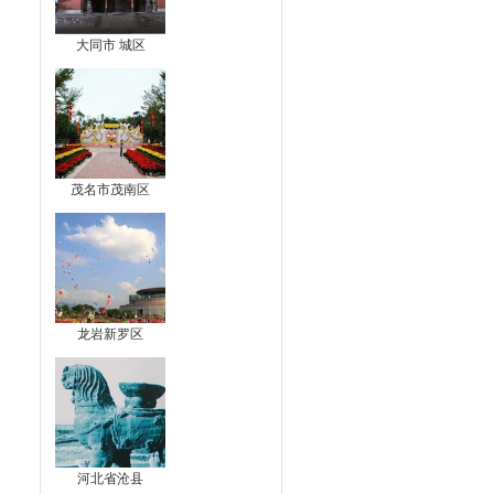
大同市 城区
茂名市茂南区
龙岩新罗区
河北省沧县