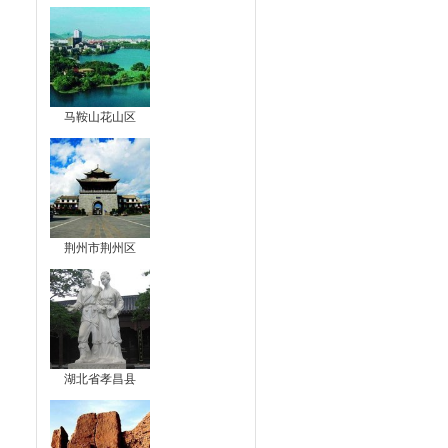
马鞍山花山区
荆州市荆州区
湖北省孝昌县