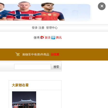
✕
登录
注册
管理中心
微博:
新浪
腾讯
购物车中有(
0
)件商品
去结算
大家都在看