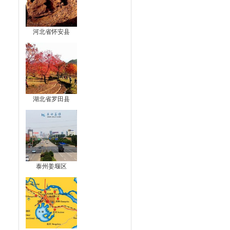
河北省怀安县
湖北省罗田县
泰州姜堰区