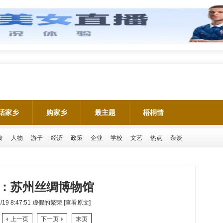
话家乡
购家乡
最主题
梧桐情
食
人物
游子
经济
政策
企业
学校
文艺
热点
杂谈
：
苏州丝绸博物馆
/19 8:47:51
虚假的繁荣
[查看原文]
上一页
下一页
末页