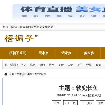
梧桐子网站，有故事的家乡区县文化网站！
梧桐子首页
看家乡
话家乡
购家乡
热门话题：
历史
民俗
旅游
特产
美食
人物
游子
经济
政策
首页
>
话家乡
>
美食
>软兜长鱼
主题：
软兜长鱼
2014/11/21 9:24:06
vera
[查看原文]
首页
上一页
下一页
末页