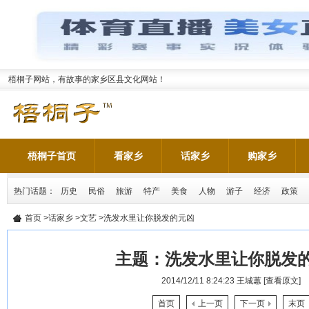
梧桐子网站，有故事的家乡区县文化网站！
梧桐子首页
看家乡
话家乡
购家乡
热门话题：
历史
民俗
旅游
特产
美食
人物
游子
经济
政策
首页
>
话家乡
>
文艺
>洗发水里让你脱发的元凶
主题：
洗发水里让你脱发
2014/12/11 8:24:23
王城蕙
[查看原文]
首页
上一页
下一页
末页