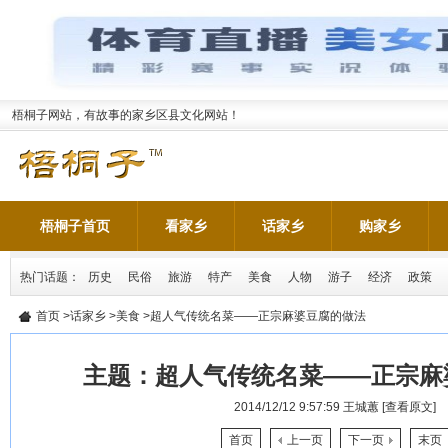
梧桐子网站，有故事的家乡区县文化网站！
梧桐子首页
看家乡
话家乡
购家乡
热门话题：
历史
民俗
旅游
特产
美食
人物
游子
经济
政策
首页
>
话家乡
>
美食
>超人气传统名菜——正宗麻婆豆腐的做法
主题：
超人气传统名菜——正宗麻
2014/12/12 9:57:59
王城蕙
[查看原文]
首页
上一页
下一页
末页