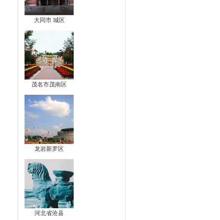
大同市 城区
茂名市茂南区
龙岩新罗区
河北省沧县