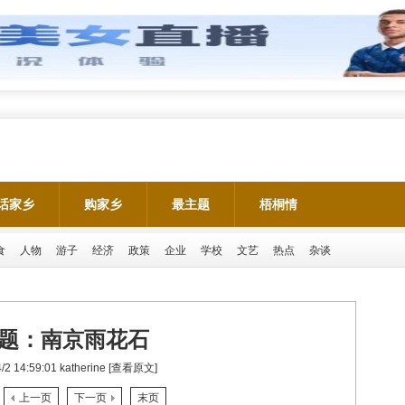
话家乡
购家乡
最主题
梧桐情
食
人物
游子
经济
政策
企业
学校
文艺
热点
杂谈
题：
南京雨花石
/2 14:59:01
katherine
[查看原文]
上一页
下一页
末页