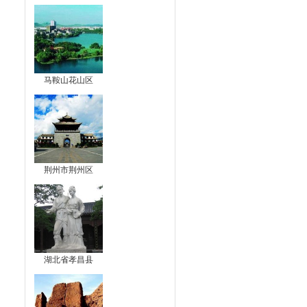
马鞍山花山区
荆州市荆州区
湖北省孝昌县