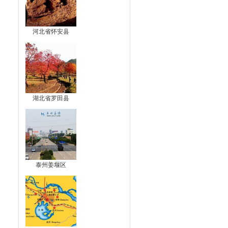
河北省怀安县
湖北省罗田县
泰州姜堰区