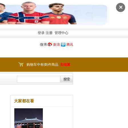
✕
登录
注册
管理中心
微博:
新浪
腾讯
购物车中有(
0
)件商品
去结算
大家都在看