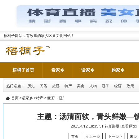
梧桐子网站，有故事的家乡区县文化网站！
梧桐子首页
看家乡
话家乡
购家乡
热门话题：
历史
民俗
旅游
特产
美食
人物
游子
经济
政策
首页
>
话家乡
>
特产
>镇江“一怪”
主题：
汤清面软，青头鲜嫩—
2015/4/12 18:35:51
花开那夏
[查看原文]
首页
上一页
下一页
末页