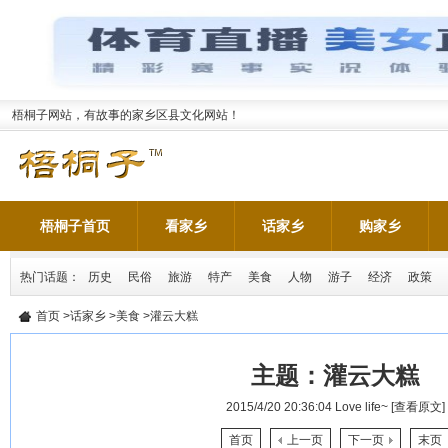
梧桐子网站，有故事的家乡区县文化网站！
梧桐子首页
看家乡
话家乡
购家乡
热门话题：
历史
民俗
旅游
特产
美食
人物
游子
经济
政策
首页
>
话家乡
>
美食
>灌云大糕
主题：
灌云大糕
2015/4/20 20:36:04
Love life~
[查看原文]
首页
上一页
下一页
末页