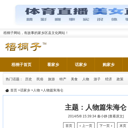
梧桐子网站，有故事的家乡区县文化网站！
梧桐子首页
看家乡
话家乡
购家乡
热门话题：
历史
民俗
旅游
特产
美食
人物
游子
经济
政策
首页
>
话家乡
>
人物
>人物篇朱海仑
主题：
人物篇朱海仑
2014/5/8 15:39:34
秦小静
[查看原文]
首页
上一页
下一页
末页