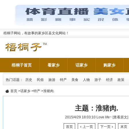
梧桐子网站，有故事的家乡区县文化网站！
梧桐子首页
看家乡
话家乡
购家乡
热门话题：
历史
民俗
旅游
特产
美食
人物
游子
经济
政策
首页
>
话家乡
>
特产
>淮猪肉.
主题：
淮猪肉.
2015/4/29 18:03:10
Love life~
[查看原文]
首页
上一页
下一页
末页