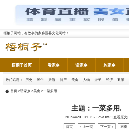
梧桐子网站，有故事的家乡区县文化网站！
梧桐子首页
看家乡
话家乡
购家乡
热门话题：
历史
民俗
旅游
特产
美食
人物
游子
经济
政策
首页
>
话家乡
>
美食
>一菜多用.
主题：
一菜多用.
2015/4/29 18:10:32
Love life~
[查看原文]
首页
上一页
下一页
末页