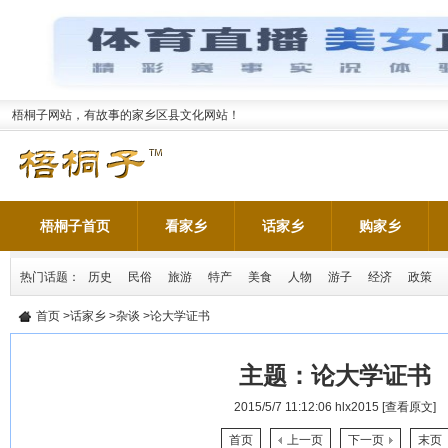
梧桐子网站，有故事的家乡区县文化网站！
梧桐子首页
看家乡
话家乡
购家乡
热门话题：
历史
民俗
旅游
特产
美食
人物
游子
经济
政策
首页
>
话家乡
>
杂谈
>论大学证书
主题：
论大学证书
2015/5/7 11:12:06
hlx2015
[查看原文]
首页
上一页
下一页
末页