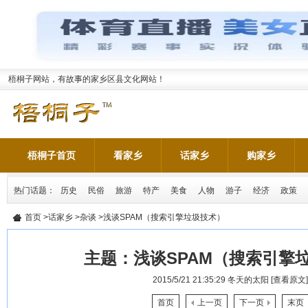
梧桐子网站，有故事的家乡区县文化网站！
梧桐子首页
看家乡
话家乡
购家乡
热门话题：
历史
民俗
旅游
特产
美食
人物
游子
经济
政策
首页
>
话家乡
>
杂谈
>浅谈SPAM（搜索引擎垃圾技术）
主题：
浅谈SPAM（搜索引擎
2015/5/21 21:35:29
冬天的太阳
[查看原文]
首页
上一页
下一页
末页