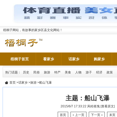
梧桐子网站，有故事的家乡区县文化网站！
梧桐子首页
看家乡
话家乡
购家乡
热门话题：
历史
民俗
旅游
特产
美食
人物
游子
经济
政策
首页
>
话家乡
>
旅游
>船山飞瀑
主题：
船山飞瀑
2015/6/7 17:33:22
风铃摇曳
[查看原文]
首页
上一页
下一页
末页