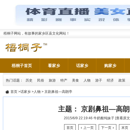
梧桐子网站，有故事的家乡区县文化网站！
梧桐子首页
看家乡
话家乡
购家乡
热门话题：
历史
民俗
旅游
特产
美食
人物
游子
经济
政策
首页
>
话家乡
>
人物
> 京剧鼻祖—高朗亭
主题：
京剧鼻祖—高朗
2015/6/9 22:19:46
牛奶般纯妹子
[查看原文
首页
上一页
下一页
末页