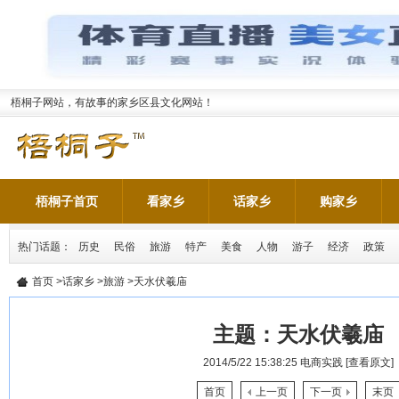
梧桐子网站，有故事的家乡区县文化网站！
梧桐子首页
看家乡
话家乡
购家乡
热门话题：
历史
民俗
旅游
特产
美食
人物
游子
经济
政策
首页
>
话家乡
>
旅游
>天水伏羲庙
主题：
天水伏羲庙
2014/5/22 15:38:25
电商实践
[查看原文]
首页
上一页
下一页
末页