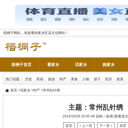
梧桐子网站，有故事的家乡区县文化网站！
梧桐子首页
看家乡
话家乡
购家乡
热门话题：
历史
民俗
旅游
特产
美食
人物
游子
经济
政策
首页
>
话家乡
>
特产
>常州乱针绣
主题：
常州乱针绣
2014/10/29 20:45:48
花枪一壶酒
[查看原文
首页
上一页
下一页
末页