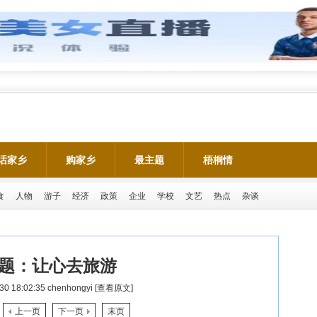
话家乡
购家乡
最主题
梧桐情
食
人物
游子
经济
政策
企业
学校
文艺
热点
杂谈
题：
让心去旅游
30 18:02:35
chenhongyi
[查看原文]
上一页
下一页
末页