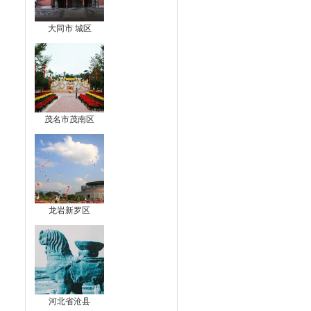
大同市 城区
茂名市茂南区
龙岩新罗区
河北省沧县