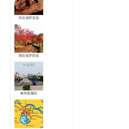
河北省怀安县
湖北省罗田县
泰州姜堰区