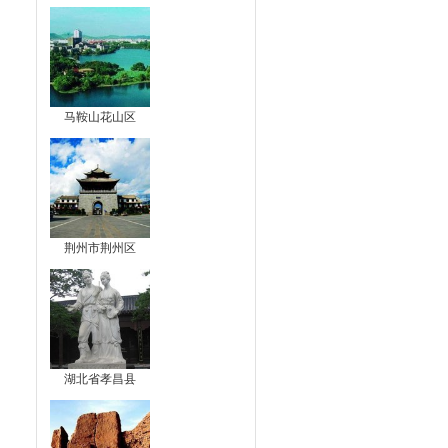
马鞍山花山区
荆州市荆州区
湖北省孝昌县