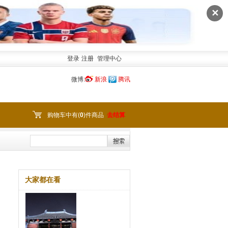
✕
登录
注册
管理中心
微博:
新浪
腾讯
购物车中有(
0
)件商品
去结算
大家都在看