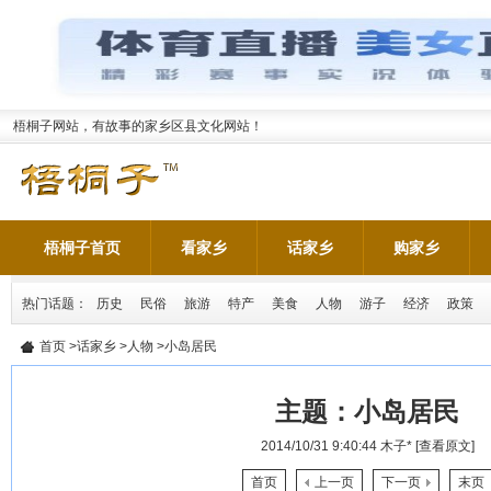
梧桐子网站，有故事的家乡区县文化网站！
梧桐子首页
看家乡
话家乡
购家乡
热门话题：
历史
民俗
旅游
特产
美食
人物
游子
经济
政策
首页
>
话家乡
>
人物
>小岛居民
主题：
小岛居民
2014/10/31 9:40:44
木子*
[查看原文]
首页
上一页
下一页
末页