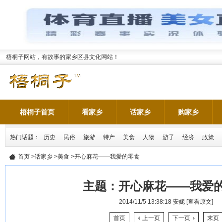
梧桐子网站，有故事的家乡区县文化网站！
梧桐子首页
看家乡
话家乡
购家乡
热门话题：
历史
民俗
旅游
特产
美食
人物
游子
经济
政策
首页
>
话家乡
>
美食
>开心麻花——我爱的零食
主题：
开心麻花——我爱
2014/11/5 13:38:18
安妮
[查看原文]
首页
上一页
下一页
末页