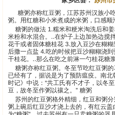
家乡区县：
苏州市
糖粥亦称红豆粥，江苏苏州汉族小
粥。用红糖和小米煮成的米粥，口感顺
糖粥的做法 1.糯米和粳米淘洗后和姜
米粉和水混合。..在炉子上边加热边搅拌
花干或者固体糖桂花 3.放入豆沙在糊糊里
后撒一点盐 4.吃的时候把豆沙糊糊浇到粥
干桂花。..那么在吃之前淋一勺桂花糖
糖粥亦称红豆粥。冬至节吃红豆粥的
已经有了，据说是为了预防瘟疫。南北
时记》中说：“共工氏有不才子，以冬
豆，故冬至作粥以禳之。” 糖粥
苏州的红豆粥格外精细，红豆和粥分
粥上碗后红豆沙才浇上去的，有红云盖
为“糖粥”。过去苏州有一只卖糖粥的器具