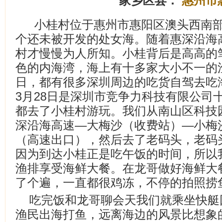
家乡区县：
惠州市
小桂村位于惠州市惠阳区澳头西南
个还未被开发的处女海。随着惠深沿海
村才慢慢为人所知。小桂背后是高高的
色的内海湾，海上有十多家大小不一的
日，都有很多深圳周边的吃货自驾去吃
3月28日是深圳市竞争力科技有限公司
都去了小桂村游玩。我们从南山区科技
深沿海高速—大梅沙（收费站）—小梅
（高速出口），然后去了老码头，老码
因为到达小桂正是吃午饭的时间，所以
渔排享受海鲜大餐。在龙哥做好海鲜大
了个遍，一直都很鸡冻，不停的拍照捞
吃完饭和龙哥聊会天我们就乘坐快艇
渔民出海打鱼，远离海边的风景比想象