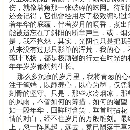
伤，就像墙角那一张破碎的蛛网。待到
还会记得，它也曾经用尽了极致编织过
着年华的底蕴，伴着岁月的暖香，煮出
能被遗忘在了斜阳的断章声里，或，烟
是，我不抱怨，其实，光阴也只是把我
从来没有过形只影单的浑荒，我的心，
落叶飞扬，都是极顽强的行走在时光的
年年岁岁都灼灼生长。
那么多沉寂的岁月里，我将青葱的心
注于笔端，以静养心，以心为墨，仅凭
刻骨的坚守。只是，那些水冷烟凉，那
的风雨，不管如何的筹措，如何的端望
如一段年华，回眸时含笑，垂首时拈花
情的对白，经不住岁月的万般雕刻。最
上，忽一阵风起，远去，竟已陨落于草