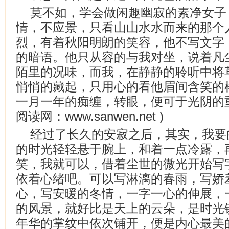
莫不如，学会做闲趣幽寂的素净女子
情，不应景，只看山山水水而来的那个
烈，有着秋阳明朗的笑容，他不写文字
的暗语。他只从容的与我对坐，说着凡
陌里的况味，而我，在静静的聆听中将
悄悄的藏起，只用心的看他眉间含笑的
一月一年的痴缠，转眼，便可于光阴的重
阅读网：www.sanwen.net )
经过了长久的安寂之后，其实，我要
的时光轻轻悬于腕上，和着一点冷露，
笑，我就可以，借着尘世的微光开始写
依着心绪吧。可以写淋漓的春雨，写娇
心，写安暖的冬情，一字一心的伸展，
的风景，就好比是天上的云朵，是时光
年华的掌纹中依次铺开，便是内心最美