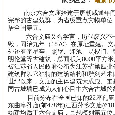
家乡区县：
南京市
南京六合文庙始建于唐朝咸通年间
完整的古建筑群，为省级重点文物单位，
居全国第五。
六合文庙又名学宫，历代废兴不一，
毁，同治九年（1870）在原址重建。
外还有奎星亭、照壁、泮池、灵棂门、
明伦堂等古建筑，总面积为8000平方
被江苏省人民政府公布为江苏省第四批
建筑群以它独特的建筑结构和雕刻艺术
世纪以来，文庙的主体建筑大成殿、奎
同古城墙已成为人们心目中六合古城的
目前分布在全国已知的22座孔庙
东曲阜孔庙(前478年)江西萍乡文庙(61
始建均后于六合文庙，且规模列第五位