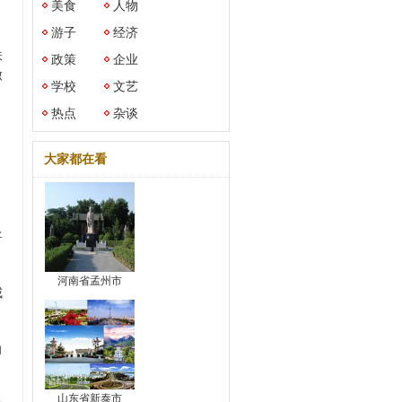
美食
人物
游子
经济
味
政策
企业
做
学校
文艺
热点
杂谈
大家都在看
将
河南省孟州市
咸
向
山东省新泰市