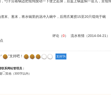
勺子沿着锅边把馄饨搅动一下使之起身，后盖上锅盖焖一会儿，至馄
。
末、葱末，将水锅里的汤冲入碗中，后用爪篱捞15至20只馄饨于碗
评论（
0
）
流水有情
（2014-04-21）
点
“
”支持吧！
请联系网站管理员：
题
其他（300字以内）