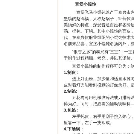
宣堡小馄饨
宣堡飞马小馄饨以产于泰兴市内宣
堡镇的赵鸿福，人称赵锅子，经营饮
美汤鲜的特点，深受普通百姓和各阶
汤、捏包、下锅。其中小馄饨的面皮，
代，在泰兴饮服业组织的小馄饨技术大
名前来品尝，宣堡小馄饨名扬内外，
“银杏之乡”的泰兴有“三宝”：一
于制作过程精细、考究，并以其汤鲜
宣堡小馄饨的制作程序可分为：
1.制皮：
选上好面粉，加少量和适量水揉匀揉
皮对着灯光能看到模糊的灯丝为好。后
2.制馅:
五花肉可用机械绞碎法或刀排碎法成
鲜为好。同时，把必需的辅助调味料
3.包馅：
左手托皮，右手用刮子挑入馅心，左
里靠一下，左手一拢即成。
4.下汤锅：