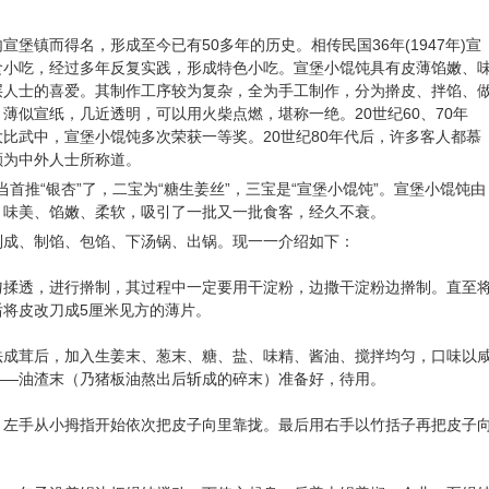
堡镇而得名，形成至今已有50多年的历史。相传民国36年(1947年)宣
食小吃，经过多年反复实践，形成特色小吃。宣堡小馄饨具有皮薄馅嫩、
层人士的喜爱。其制作工序较为复杂，全为手工制作，分为擀皮、拌馅、
薄似宣纸，几近透明，可以用火柴点燃，堪称一绝。20世纪60、70年
比武中，宣堡小馄饨多次荣获一等奖。20世纪80年代后，许多客人都慕
颇为中外人士所称道。
宝当首推“银杏”了，二宝为“糖生姜丝”，三宝是“宣堡小馄饨”。宣堡小馄饨由
、味美、馅嫩、柔软，吸引了一批又一批食客，经久不衰。
制成、制馅、包馅、下汤锅、出锅。现一一介绍如下：
透，进行擀制，其过程中一定要用干淀粉，边撒干淀粉边擀制。直至
将皮改刀成5厘米见方的薄片。
茸后，加入生姜末、葱末、糖、盐、味精、酱油、搅拌均匀，口味以
——油渣末（乃猪板油熬出后斩成的碎末）准备好，待用。
手从小拇指开始依次把皮子向里靠拢。最后用右手以竹括子再把皮子