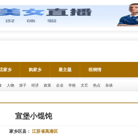
话家乡
购家乡
最主题
梧桐情
食
人物
游子
经济
政策
企业
学校
文艺
热点
杂谈
宣堡小馄饨
家乡区县：
江苏省高港区