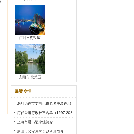
饨
广州市海珠区
安阳市 北关区
最赞乡情
深圳历任市委书记市长名单及任职
时间
历任香港行政长官名单（1997-202
2）
上海市委书记李强简介
唐山市公安局局长赵晋进简介