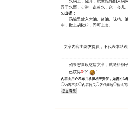
水锅上，烧开，把生馄饨倒入锅内，
浮于水面，少淋一点冷水，氽一会儿
5.出锅：
汤碗里放入大油、酱油、味精、油渣
中，撒上胡椒粉，即可上桌。
文章内容由网友提供，不代表本站观
如果您喜欢这篇文章，就送梧桐子
已获得
0
个“
”
内容由用户发布并承担相应责任，如需协助
内容不实
内容拷贝
版权问题
格式问