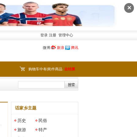
✕
登录
注册
管理中心
微博:
新浪
腾讯
购物车中有(
0
)件商品
去结算
话家乡主题
历史
民俗
旅游
特产