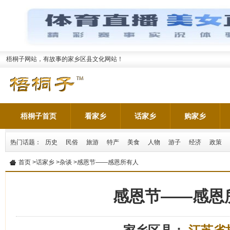
梧桐子网站，有故事的家乡区县文化网站！
梧桐子首页
看家乡
话家乡
购家乡
热门话题：
历史
民俗
旅游
特产
美食
人物
游子
经济
政策
首页
>
话家乡
>
杂谈
>感恩节——感恩所有人
感恩节——感恩