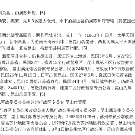
州为县，仍属苏州府。[5]
山新安、惠安、湖川3乡建太仓州。余下的昆山县仍属苏州府管辖（其范围
山县西北部置新阳县，两县同城分治。咸丰十年（1860年）四月，太平天国
昆山、新阳两县，为避南王冯云山讳，改昆山名昆珊，两县同属太平天国
平军退走，复名昆山，与新阳县同属苏州府。[5]
山、新阳两县合并，仍名昆山县，属江苏省上海道。民国3年6月，省改设5
直属江苏省。民国22年，省设13个行政督察区，昆山属第三区行政督察专
督察区，昆山属无锡区督察专员公署。民国24年9月，省改设10个行政督察
国26年11月15日，日军占领昆山。民国27年5月，直属日伪江苏省政
南京成立，昆山直属伪江苏省政府。民国34年8月，抗日战争胜利，伪政府
行署。34年10月，省撤江南行署，建第二区行政督察专员公署，昆山为属
察区，昆山隶属不变。[5]
华东军政委员会苏南苏州行政区专员专 昆山位置图
南苏州行政区专员公署改称苏南人民行政公署苏州专员公署，昆山属苏州专员公
府成立，昆山属江苏省苏州专员公署。1968年3月26日，苏州专员公署改称
3日更名苏州地区革命委员会，1978年7月改为苏州地区行政公署，昆山均
批准江苏省实行市管县新体制，3月1日撤苏州地区行政公署，昆山县属苏州