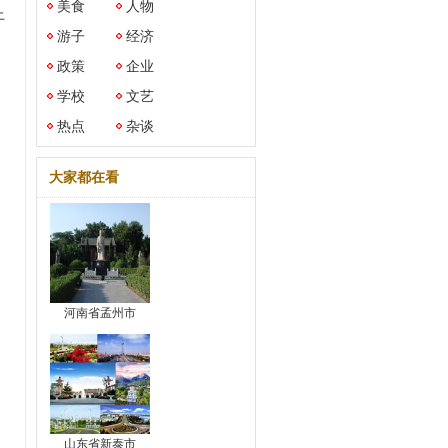
美食
人物
上
游子
经济
政策
企业
学校
文艺
热点
杂谈
大家都在看
河南省孟州市
。
山东省新泰市