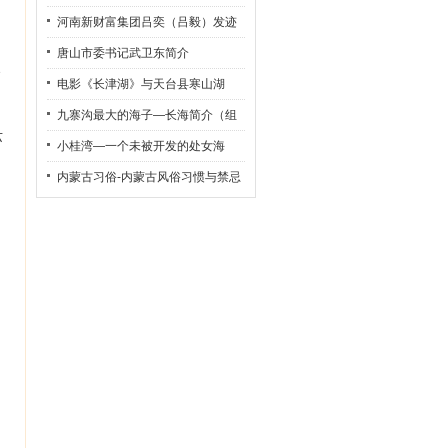
河南新财富集团吕奕（吕毅）发迹
史
唐山市委书记武卫东简介
已
电影《长津湖》与天台县寒山湖
九寨沟最大的海子—长海简介（组
苏
图）
小桂湾—一个未被开发的处女海
内蒙古习俗-内蒙古风俗习惯与禁忌
为