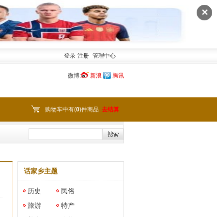
✕
登录
注册
管理中心
微博:
新浪
腾讯
购物车中有(
0
)件商品
去结算
话家乡主题
历史
民俗
旅游
特产