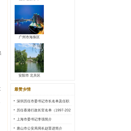
广州市海珠区
吴
安阳市 北关区
江
最赞乡情
深圳历任市委书记市长名单及任职
醋
时间
历任香港行政长官名单（1997-202
2）
上海市委书记李强简介
唐山市公安局局长赵晋进简介