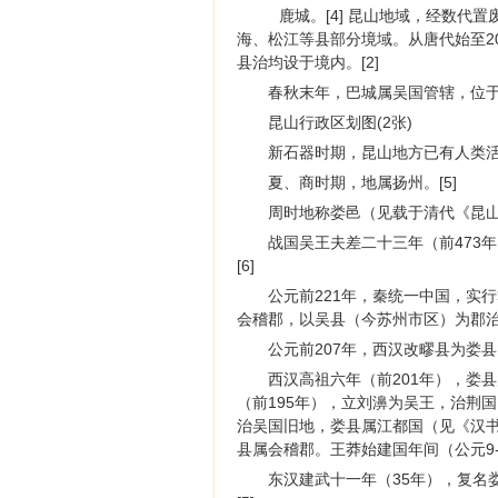
鹿城。[4] 昆山地域，经数
海、松江等县部分境域。从唐代始至2
县治均设于境内。[2]
春秋末年，巴城属吴国管辖，位
昆山行政区划图(2张)
新石器时期，昆山地方已有人类活动
夏、商时期，地属扬州。[5]
周时地称娄邑（见载于清代《昆山
战国吴王夫差二十三年（前473年
[6]
公元前221年，秦统一中国，实
会稽郡，以吴县（今苏州市区）为郡治（
公元前207年，西汉改疁县为娄县。
西汉高祖六年（前201年），娄
（前195年），立刘濞为吴王，治荆
治吴国旧地，娄县属江都国（见《汉书
县属会稽郡。王莽始建国年间（公元9-
东汉建武十一年（35年），复名