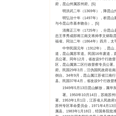
府，昆山州属苏州府。[5]
明洪武二年（1369年），降昆山
明弘治十年（1497年），析昆
与今昆山市基本吻合）。[5]
清雍正三年（1725年），分昆
忠王李秀成部将江南文将帅李文炳取
福省。同治二年（1864年）四月，太
中华民国元年（1912年），昆
道，昆山属苏常道。民国16年废道，
员公署。同年12月，省改设9个行政
区，昆山属第二区行政督察专员公署。民
府。民国29年3月，汪伪国民政府在
倒台。34年9月，昆山属江苏省江南
县。民国37年4月，省改设9个行政督
1949年5月13日昆山解放，属
署。1950年10月14日，苏
署。1953年1月1日，江苏省人民政
苏州专区革命委员会，1971年4月1
属县。1983年1月18日，经国务院