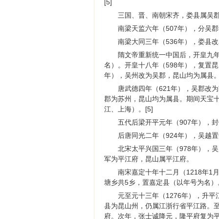
[5]
三国、晋、南朝宋齐，娄县属吴郡。
南梁天监六年（507年），分吴
南梁大同三年（536年），娄县
隋文帝重新统一中国后，开皇九年
名）。开皇十八年（598年），复置昆
年），吴州改为吴郡，昆山均为属县。[
唐武德四年（621年），吴郡改
郡为苏州，昆山均为属县。期间天宝十
江、上海）。[5]
五代后梁开平元年（907年），封
后唐同光二年（924年），吴越置
北宋太平兴国三年（978年），
军为平江府，昆山属平江府。
南宋嘉定十年十二月（1218年
塘乡共5乡，置嘉定县（以年号为名）
元至元十三年（1276年），升
县为昆山州，仍属江浙行省平江路。至
府。次年，张士诚降元，隆平府复为平