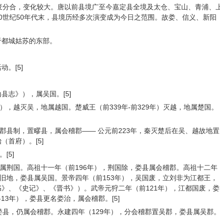
代置废分合，变化较大。唐以前县境广至今嘉定县全境及太仓、宝山、青浦、
0世纪50年代末，县境历经多次演变成为今日之范围。故娄、信义、新阳
于都城姑苏的东部。
。[5]
县志》），属吴国。[5]
），越灭吴，地属越国。楚威王（前339年-前329年）灭越，地属楚国。
行郡县制，置疁县，属会稽郡—— 公元前223年，秦灭楚后在吴、越故地置
首府）。[5]
[5]
县属荆国。高祖十一年（前196年），荆国除，娄县属会稽郡。高祖十二年
国旧地，娄县属吴国。景帝四年（前153年），吴国废，立刘非为江都王，
》、《史记》、《晋书》）。武帝元狩二年（前121年），江都国废，娄
13年），娄县更名娄治，属会稽郡。[5]
娄县，仍属会稽郡。永建四年（129年），分会稽郡置吴郡，娄县属吴郡