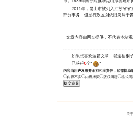
市。1989年国务院批准昆山撤县建市[5
2011年，昆山市被列入江苏省
部分事务，但是行政区划依旧隶属于
文章内容由网友提供，不代表本站观
如果您喜欢这篇文章，就送梧桐子
已获得
0
个“
”
内容由用户发布并承担相应责任，如需协助
内容不实
内容拷贝
版权问题
格式问
关