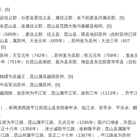
[5]
郡设信义郡，分娄县置信义县，属信义郡，余下的娄县仍属吴郡。[5]
改名昆山县，改属信义郡，昆山县范围大致与秦疁县相同。[5]
（589年），废信义郡、信义县、昆山县，两县地归苏州（此时苏州已得
山县，属苏州。大业元年（605年），苏州改为吴州；大业三年（607
5]
为苏州；天宝元年（742年），苏州复为吴郡；乾元元年（758年），复改
年（751年）分昆山县南部、嘉兴县东部、海盐县东北部置华亭县（后松
钱镠为吴越王，昆山属吴越国苏州。[5]
中吴军治苏州，昆山属苏州。[5]
吴越国除，改苏州为平江军，昆山属平江军。政和三年（1113年），升平
1月），析两浙西路平江府昆山县东部春申乡、临江乡、安亭乡、平乐乡、
。
平江府为平江路，昆山属平江路。元贞元年（1295年）因户口增多，升昆山
正十六年（1356年），张士诚取平江路，改称隆平府，昆山县属隆平
江路，昆山州属平江路。至正二十七年（1367年），平江路改为苏州