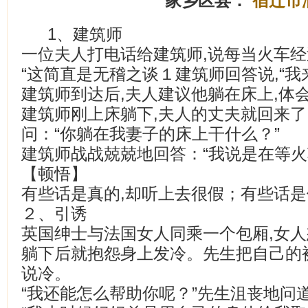
家乡区县：
宿迁市
1、建筑师
一位夫人打电话给建筑师,说每当火车经
“这简直是无稽之谈１建筑师回答说,“我
建筑师到达后,夫人建议他躺在床上,体
建筑师刚上床躺下,夫人的丈夫就回来了
问：“你躺在我妻子的床上干什么？”
建筑师战战兢兢地回答：“我说是在等火
【顿悟】
有些话是真的,却听上去很假；有些话是
２、引诱
英国绅士与法国女人同乘一个包厢,女人
躺下后就抱怨身上发冷。先生把自己的
说冷。
“我还能怎么帮助你呢？”先生沮丧地问