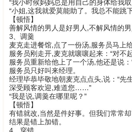
“我小时候妈妈总是用自己的身体给我取
“小姐,这我就爱莫能助了。我总不能跳
【顿悟】
善解风情的男人是好男人,不解风情的
3、调羹
麦克走进餐馆,点了一份汤,服务员马上
服务员刚走开,麦克就嚷嚷起来：“对不起
服务员重新给他上了一个汤,他还是说：“
服务员只好叫来经理。
经理毕恭毕敬地朝麦克点点头,说：“先生
深受顾客欢迎,难道您……”
“我是说,调羹在哪里呢？”
【顿悟】
有错就改,当然是件好事。但我们常常却
结果是错上加错。
4、穿错