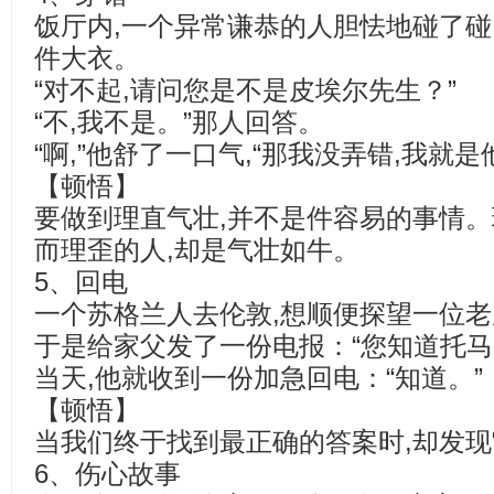
饭厅内,一个异常谦恭的人胆怯地碰了碰
件大衣。
“对不起,请问您是不是皮埃尔先生？”
“不,我不是。”那人回答。
“啊,”他舒了一口气,“那我没弄错,我就
【顿悟】
要做到理直气壮,并不是件容易的事情。
而理歪的人,却是气壮如牛。
5、回电
一个苏格兰人去伦敦,想顺便探望一位老
于是给家父发了一份电报：“您知道托马
当天,他就收到一份加急回电：“知道。”
【顿悟】
当我们终于找到最正确的答案时,却发
6、伤心故事