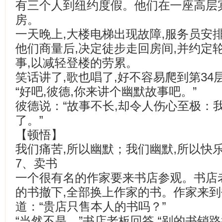
有三个人到纽约度假。他们在一座高层
房。
一天晚上,大楼电梯出现故障,服务员安
他们商量后,决定徒步走回房间,并约定
事,以减轻登楼的劳累。
笑话讲了,歌也唱了,好不容易爬到第34
“好吧,彼德,你来讲个幽默故事吧。”
彼德说：“故事不长,却令人伤心至极：
了。”
【顿悟】
我们痛苦,所以幽默；我们幽默,所以快
7、卖书
一个很有名的作家要来书店参观。书店
的书撤下,全部换上作家的书。作家来到
道：“贵店只售本人的书吗？”
“当然不是。”书店老板回答,“别的书销路