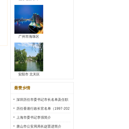
广州市海珠区
安阳市 北关区
最赞乡情
深圳历任市委书记市长名单及任职
时间
历任香港行政长官名单（1997-202
2）
上海市委书记李强简介
唐山市公安局局长赵晋进简介