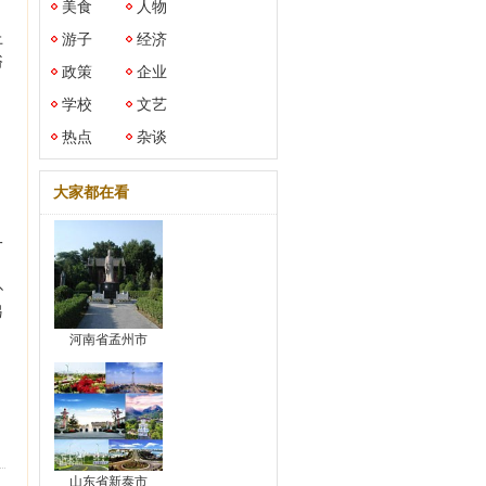
美食
人物
上
游子
经济
浴
政策
企业
学校
文艺
热点
杂谈
大家都在看
一
朴
另
河南省孟州市
山东省新泰市