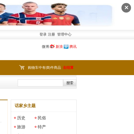
✕
登录
注册
管理中心
微博:
新浪
腾讯
购物车中有(
0
)件商品
去结算
话家乡主题
历史
民俗
旅游
特产