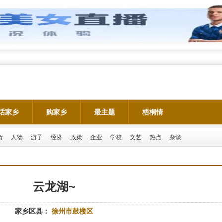
话家乡
购家乡
最主题
梧桐情
食
人物
游子
经济
政策
企业
学校
文艺
热点
杂谈
云龙湖~
家乡区县：
徐州市鼓楼区