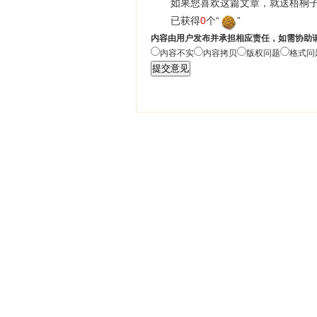
如果您喜欢这篇文章，就送梧桐子
已获得
0
个“
”
内容由用户发布并承担相应责任，如需协助
内容不实
内容拷贝
版权问题
格式问