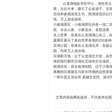
云龙湖地处市区中心，湖东有云
翠，古往今来，吸引了众多游子。北
活动和参观游览主为，西湖游览区以
场、万人游泳场等。
小南湖景区：小南湖景区内有一池二岛
苑、水乡人家、小桥流水、名苑流香、
水上世界：坐落在云龙湖湖心岛上，由
题展区展示了来自世界各地的200多种
滨湖公园：坐落在云龙湖北岸，东接
园，内有万人游泳场。
滨湖新天地：位于云龙湖北大堤，由
体的现代都市滨湖生态休闲文化场所
南湖水街：原名南湖别院，位于小南
典雅的白墙黛瓦与碧水环绕的自然景
一部分是企业会所,是融文化性、娱乐
文章内容由网友提供，不代表本站观