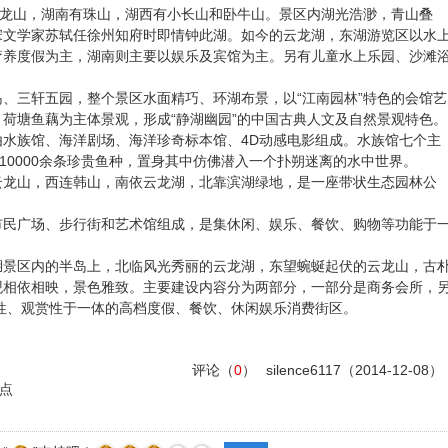
龙山，湖南有珠山，湖西有小长山和卧牛山。景区内湖光浩渺，青山叠
宋文学家苏轼任徐州知府时即情钟此湖。如今的云龙湖，东湖游览区以水
疗养度假为主，湖南则主要以娱乐及宾馆为主。另有儿童水上乐园、沙滩
、三轩五园，整个景区水面精巧、环湖布景，以“江南园林”特色的会馆艺
荷塘鱼藕为主体景观，形成“静湖幽园”的中国古典人文及自然景观特色。
水族馆、海洋剧场、海洋珍奇标本馆、4D动感电影组成。水族馆七个主
10000余条珍贵鱼种，置身其中仿佛潜入一个扑朔迷离的水中世界。
云龙山，西连韩山，南依云龙湖，北靠滨湖绿地，是一座带状生态园林公
市民广场、步行街和艺术馆组成，是集休闲、娱乐、餐饮、购物等功能于
。
湖景区内的半岛上，北临风光秀丽的云龙湖，东望蜿蜒起伏的云龙山，古
观相依相映，景色雅致。主要建设内容分为两部分，一部分是商务会所，
性、观赏性于一体的高档度假、餐饮、休闲娱乐消费街区。
评论（
0
）
silence6117
（2014-12-08）
点