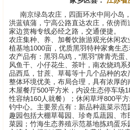
家乡区县：
江苏省
南京绿岛农庄，四面环水中间小岛
洪蓝镇蒲，宁高公路直达农庄，依傍而
家边赏梅专线必经之路，交通便捷。
农庄集种、养、加餐饮旅游观光休闲农
植基地1000亩，优质黑羽特种家禽生
农产品有：黑羽乌鸡，“黑羽”牌青壳蛋
风鱼干、小仔花生、茶叶，南农烧鸡系
品西瓜，甘蔗、草莓等十几个品种的农
整体环境优美，布局合理，具有浓厚的
木屋餐厅500平方米，内设生态停车场1
性容纳160人就餐）；休闲草坪800平
钓中心。主要景点有：新品种蔬菜示范
趣园包括大棚草莓园、珍奇瓜蔬园、市
菜园；竹海生态养殖示范基地拣鸡蛋乐