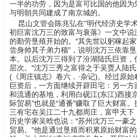
一半的功劳，因为是富可比国的他因为
与明朝共同建成了南京城的。
昆山文管会陈兆弘在"明代经济史学
初巨富沈万三的致富与衰落》一文中说
的勤劳垦殖开始的。“其先世以躬稼起
尝身帅其子弟力穑”，说明沈万三依靠
本。以后沈万三得到了汾湖陆氏巨资，
层次。“沈万三秀之富得之于吴贾人陆氏
(《周庄镇志》卷六．·杂记)。经过原
巨资后，一方面继续开辟田宅：另一方
和流通的基地，利用白砚江(东江)西接
际贸易”也就是“通番”赚取了巨大财富。
三有宅在吴江二十九都周庄，富甲天下
历史学家吴晗也说：“苏州沈万三一豪
贸易。”他是通过垦殖而积累原始财富