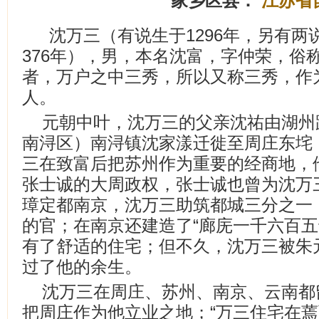
家乡区县：
江苏省
沈万三（有说生于1296年，另有两说1
376年），男，本名沈富，字仲荣，俗
者，万户之中三秀，所以又称三秀，作
人。
元朝中叶，沈万三的父亲沈祐由湖州
南浔区）南浔镇沈家漾迁徙至周庄东垞
三在致富后把苏州作为重要的经商地，
张士诚的大周政权，张士诚也曾为沈万
璋定都南京，沈万三助筑都城三分之一
的官；在南京还建造了“廊庑一千六百五
有了舒适的住宅；但不久，沈万三被朱
过了他的余生。
沈万三在周庄、苏州、南京、云南都
把周庄作为他立业之地；“万三住宅在