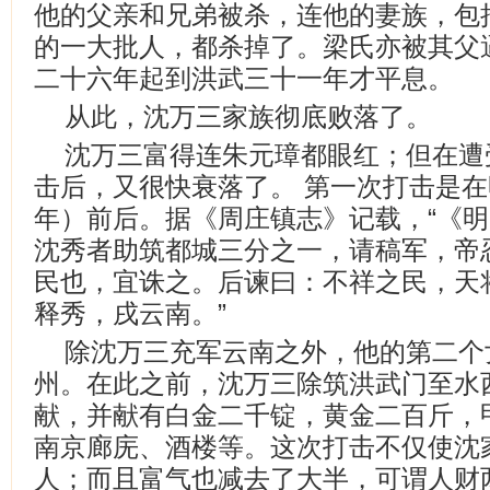
他的父亲和兄弟被杀，连他的妻族，包
的一大批人，都杀掉了。梁氏亦被其父
二十六年起到洪武三十一年才平息。
从此，沈万三家族彻底败落了。
沈万三富得连朱元璋都眼红；但在遭
击后，又很快衰落了。 第一次打击是在
年）前后。据《周庄镇志》记载，“《明
沈秀者助筑都城三分之一，请稿军，帝
民也，宜诛之。后谏曰：不祥之民，天
释秀，戌云南。”
除沈万三充军云南之外，他的第二个
州。在此之前，沈万三除筑洪武门至水
献，并献有白金二千锭，黄金二百斤，
南京廊庑、酒楼等。这次打击不仅使沈
人；而且富气也减去了大半，可谓人财