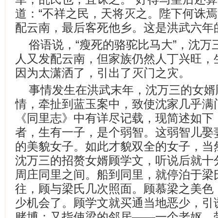
道：“不祥之民，天将灭之。陛下何诛焉
配云南，最后客死他乡。这是洪武六年
俗语说，“瘦死的骆驼比马大”，沈万
人又发配云南，但家族仍然人丁兴旺，
因为太潇洒了，引出了灭门之灾。
事情发生在洪武末年，沈万三的女婿
情，牵扯到蓝玉案中，致使沈家几乎满
《同里志》中有详尽记载，现简述如下
者，生有一子，是个弱智。这弱智儿娶
的美貌女子。如此才貌双全的女子，当
沈万三的招赘女婿顾学文，听说后就十
周庄同里之间。船到同里，就停泊于梁
往，顾与梁氏几次照面。顾慕梁之美色
少机会了。顾学文就买通当地恶少，引
赌博；又指使梁的邻居——一个老妪，