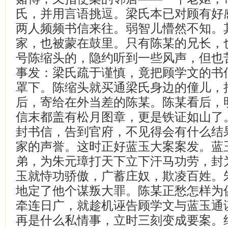
氏，并用言语挑逗。梁氏本已对顾有好
两人频频书信来往。弱智儿懵然不知。
家，也被蒙在鼓里。只有陈某的兄长，
号陈缩头的，隐约听到一些风声，但也
事发：梁氏疏于谨慎，竟把顾学文的书
罩下。陈缩头就买通梁氏身边的僮儿，
后，寄给在外当差的陈某。陈某看后，
信末都盖有松月图章，更是铁证如山了
封书信，告到官府，不见得会有什么结
家的声誉。这时正好蓝玉大案案发。蓝
弟，为朱元璋打天下立下汗马功劳，封
玉就恃功骄傲，广蓄庄奴，欺凌百姓。
地定了他个谋叛大罪。陈某正愁怎样为
牵连日广，就趁机诬告顾学文与蓝玉通
再是什么私情事，立时三刻变成要案。