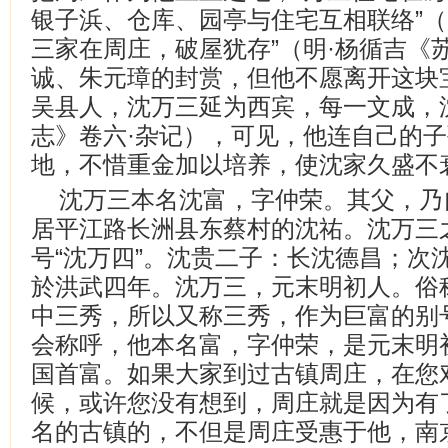
银子浜、仓库、园亭与住宅互相联络”（
三家在周庄，破屋犹存”（明·杨循吉《
诚、朱元璋的封赏，但他不愿离开这块
吴县人，沈万三延为西宾，每一文成，
志》卷六·杂记），可见，他连自己的
地，不惜重金加以培养，使沈家久盛不
沈万三本名沈富，字仲荣。其父，乃
居平江路长洲县东蔡村的沈祐。沈万三
号“沈万四”。沈贵二子：长沈德昌；次
於洪武四年。沈万三，元末明初人。俗
中三秀，所以又称三秀，作为巨富的别
会称呼，他本名富，字仲荣，是元末明
国首富。如果大家到过古镇周庄，在您
候，或许您没有想到，周庄就是因为有
名的古镇的，不但是周庄受惠于他，南