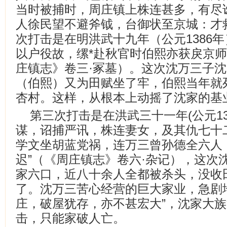
当时被捕时，周庄镇上株连甚多，有尽
人徐民望不避斧钺，台御状至京城：才
次打击是在明洪武十九年（公元1386
以户役故，缧*赴秋官时伯熙亦获戾京师
庄镇志》卷三·冢墓）。这次沈万三子
（伯熙）又为田赋坐了牢，伯熙当年就
杏村。这样，从根本上动摇了沈家的基
第三次打击是在洪武三十一年(公元13
谋，诏捕严讯，株连妻女，及其仇七十二
学文坐胡蓝党祸，连万三曾孙德全六人
迟”（《周庄镇志》卷六·杂记），这次
家六口，近八十余人全都被杀头，没收
了。沈万三苦心经营的巨大家业，急剧
庄，破屋犹存，亦不甚宏大”，沈家大
击，只能家破人亡。