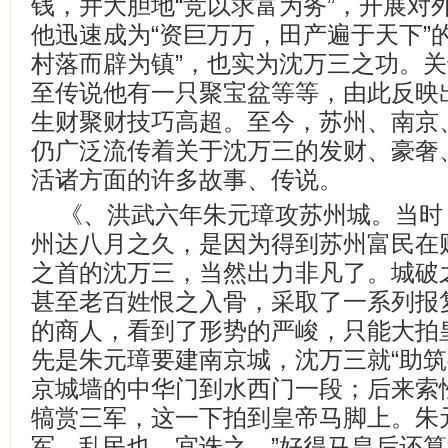
钱，并大胆地“竞以求富为务”，开展对
他迅速成为“资巨万万，田产遍于天下”
村落而辟为镇”，也实为沈万三之功。
至传说他有一只聚宝盆等等，由此反映
生财聚财技巧高超。至今，苏州、南京
仍广泛流传着关于沈万三的发财、豪奢
活诸方面的许多故事、传说。
《、洪武六年朱元璋攻苏州城。当时
州达八月之久，是因为得到苏州富民在
之首的沈万三，当然出力非凡了。城破
甚至老百姓恨之入骨，采取了一系列报
的商人，看到了形势的严峻，只能大拍
先是朱元璋要建南京城，沈万三就“助筑
京城墙的中华门到水西门一段；后来索
犒赏三军，这一下拍到皇帝马脚上。朱
军，乱民也，宜诛之。”好得马皇后还