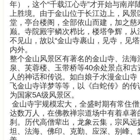
年），这个“千载江心寺”才开始与南岸
上胜境。由于金山位于长江边上，风景
堂，亭台楼阁，全部依山而建，加之慈
巅。寺院殿宇鳞次栉比，楼塔争辉，从
不见山，故以“金山寺裹山，见寺，见塔
内外。
整个金山风景区有著名的金山寺、法海
泉、芙蓉楼、玉带桥等40余处景点和
人的神话和传说。如白娘子水漫金山寺
飞金山寺详梦等等，以《白蛇传》的传
为国家5A级风景区。
金山寺宇规模宏大，全盛时期有常住僧
达数万人，在佛教禅宗道场中有着卓著
刹。历代高僧辈出，龙象云集，宗风远
坦、法海、佛印、克勤、应深、别峰、