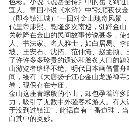
色彩。小说《说岳全传》中的岳飞到过的
宜人。章回小说《水浒》中“张顺夜伏
（即今镇江城）”一回对金山瑰奇风景
代皇帝康熙、乾隆多次南巡，驻跸金山，
关乾隆在金山的民间故事传说甚多，使
人、书法家、名人雅士，如白居易、李
坡、王安石、沈拓、范仲淹、赵孟頫、
了许许多多珍贵的遗迹和脍炙人口的题
山游览者络绎不绝。明代日本画僧雪舟
间，绘有《大唐扬子江心金山龙游禅寺
卷，现保存在寺庙。
金山这座青螺般的小山，却包孕着许多
力，吸引了无数中外骚客和游人。有人
于没到过镇江”，此话自有一番道理，
白其中的奥妙。