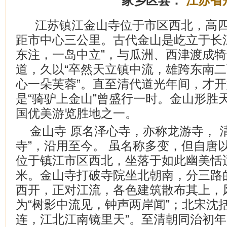
家乡区县：
江苏省
江苏镇江金山寺位于市区西北，高
距市中心三公里。古代金山是屹立于长
东注，一岛中立”，与瓜洲、西津渡成
道，久以“卒然天立镇中流，雄跨东南二
心一朵芙蓉”。直至清代道光年间，才
是“骑驴上金山”曾盛行一时。金山形胜
国优美游览胜地之一。
金山寺 原名泽心寺，亦称龙游寺， 
寺”，沿用至今。 虽名称多变，但自唐
位于镇江市区西北，坐落于如此幽美恬适
米。金山寺打破寺院坐北朝南，分三路
西开，正对江流，各色建筑散布其上，
为“树影中流见，钟声两岸闻”；北宋沈
连，江北江南镜里天”。至清朝同治初年（公元1