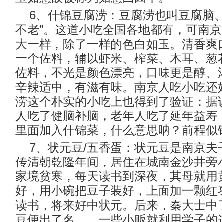
6、什锦豆腐涝：豆腐涝也叫豆腐脑
不老”。这道小吃全国各地都有，可南
大一样，除了一样的色白如玉。清香爽
一个佐料，辅以虾米、榨菜、木耳、葱
佐料，不光是颜色漂亮，口味更是醇、
辛辣适中，有滋有味。南京人吃小吃还好
涝这个朴实的小吃上也得到了验证：据
人吃了健脑补脑，老年人吃了延年益寿
里面加入什锦菜，什么意思呐？前程似
7、状元豆/五香蛋：状元豆是南京
传清朝乾隆年间，居住在城南金沙井旁
家境贫寒，每天读书到深夜，其母就用
好，用小碗把豆子装好，上面加一颗红
读书，将来好中状元。后来，秦大士中
豆便出了名。。一些小贩就利用学子的