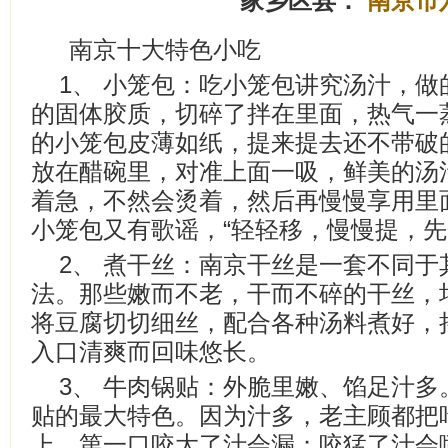
家乡区县：
南京市
南京十大特色小吃
1、 小笼包：吃小笼包讲究汤汁，
的固体胶质，切碎了拌在里面，热气一
的小笼包皮薄如纸，提来提去还不带破
放在醋碗里，对准上面一吸，鲜美的汤
着急，不然会烫着，然后再慢慢享用里
小笼包又有歌谣，“轻轻移，慢慢提，先
2、 煮干丝：南京干丝是一套不同
法。那些嫩而不老，干而不碎的干丝，
将豆腐切切细丝，配合各种汤料煮好，
入口清爽而回味悠长。
3、 牛肉锅贴：外脆里嫩、馅足汁
贴的最大特色。因为汁多，老主顾都把
上。第一口咬大了汁会漏；咬猛了汁会