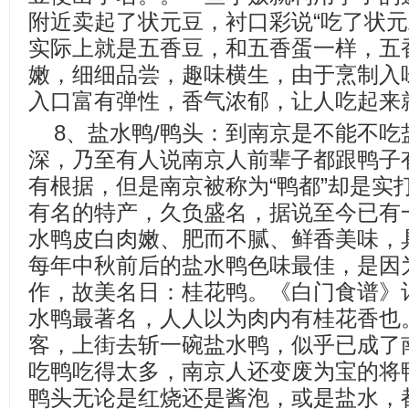
附近卖起了状元豆，衬口彩说“吃了状元
实际上就是五香豆，和五香蛋一样，五
嫩，细细品尝，趣味横生，由于烹制入
入口富有弹性，香气浓郁，让人吃起来
8、盐水鸭/鸭头：到南京是不能不
深，乃至有人说南京人前辈子都跟鸭子
有根据，但是南京被称为“鸭都”却是实
有名的特产，久负盛名，据说至今已有
水鸭皮白肉嫩、肥而不腻、鲜香美味，
每年中秋前后的盐水鸭色味最佳，是因
作，故美名日：桂花鸭。《白门食谱》
水鸭最著名，人人以为肉内有桂花香也
客，上街去斩一碗盐水鸭，似乎已成了
吃鸭吃得太多，南京人还变废为宝的将
鸭头无论是红烧还是酱泡，或是盐水，