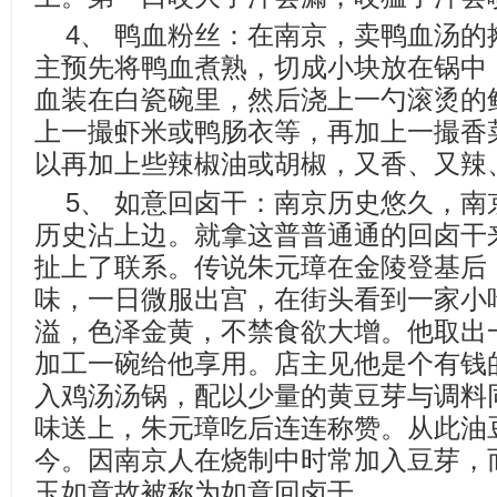
4、 鸭血粉丝：在南京，卖鸭血汤
主预先将鸭血煮熟，切成小块放在锅中
血装在白瓷碗里，然后浇上一勺滚烫的
上一撮虾米或鸭肠衣等，再加上一撮香
以再加上些辣椒油或胡椒，又香、又辣
5、 如意回卤干：南京历史悠久，
历史沾上边。就拿这普普通通的回卤干
扯上了联系。传说朱元璋在金陵登基后
味，一日微服出宫，在街头看到一家小
溢，色泽金黄，不禁食欲大增。他取出
加工一碗给他享用。店主见他是个有钱
入鸡汤汤锅，配以少量的黄豆芽与调料
味送上，朱元璋吃后连连称赞。从此油
今。因南京人在烧制中时常加入豆芽，
玉如意故被称为如意回卤干。