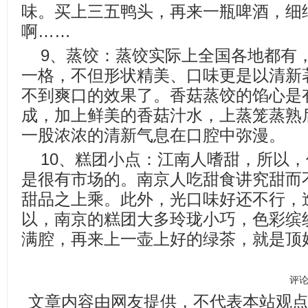
味。买上三五鸭头，再来一瓶啤酒，细
啊……
9、蒸饺：蒸饺实际上全国各地都有
一格，不但形状精美、口味更是以清新
不到爽口的效果了。香菇蒸饺的馅心是
成，加上鲜美的香菇汁水，上蒸笼蒸熟
一股浓浓的清新气息在口腔中弥漫。
10、糕团小点：江南人嗜甜，所以
是很有市场的。南京人吃甜食讲究甜而
甜品之上乘。此外，光口味好还不行，
以，南京的糕团大多玲珑小巧，色彩缤
满腔，再来上一壶上好的绿茶，就是顶
评
文章内容由网友提供，不代表本站观