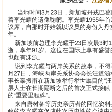
家乡区县：
江苏省
当地时间3月23日，新加坡丹戎巴
着李光耀的遗像鞠躬。李光耀1955年
议席，自那时开始就以议员的身份为丹
年。
新加坡前总理李光耀于23日凌晨3时
逝，享年91岁。这位在国际上享有盛
也颇有渊源。
说到李光耀与两岸关系的故事，不得不提
月27日，海峡两岸关系协会会长汪道
事长辜振甫在新加坡举行举世瞩目的“汪
层人士在长期隔断之后的首次正式接触
的“重要里程碑”。
来自唐树备等历史亲历者的回忆资料
政的李光耀在促成此次历史性的会谈中