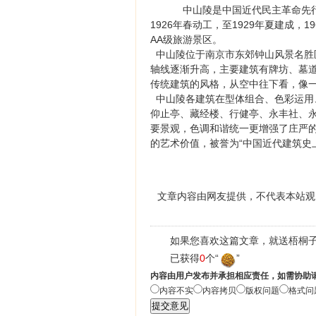
中山陵是中国近代民主革命先行
1926年春动工，至1929年夏建成
AA级旅游景区。
中山陵位于南京市东郊钟山风景名胜
轴线逐渐升高，主要建筑有牌坊、墓
传统建筑的风格，从空中往下看，像一
中山陵各建筑在型体组合、色彩运用
仰止亭、藏经楼、行健亭、永丰社、
要景观，色调和谐统一更增强了庄严
的艺术价值，被誉为“中国近代建筑史
文章内容由网友提供，不代表本站观
如果您喜欢这篇文章，就送梧桐子
已获得
0
个“
”
内容由用户发布并承担相应责任，如需协助
内容不实
内容拷贝
版权问题
格式问