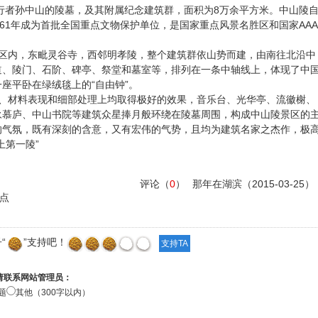
者孙中山的陵墓，及其附属纪念建筑群，面积为8万余平方米。中山陵
，1961年成为首批全国重点文物保护单位，是国家重点风景名胜区和国家AAA
区内，东毗灵谷寺，西邻明孝陵，整个建筑群依山势而建，由南往北沿中
道、陵门、石阶、碑亭、祭堂和墓室等，排列在一条中轴线上，体现了中
座平卧在绿绒毯上的“自由钟”。
、材料表现和细部处理上均取得极好的效果，音乐台、光华亭、流徽榭、
永慕庐、中山书院等建筑众星捧月般环绕在陵墓周围，构成中山陵景区的
的气氛，既有深刻的含意，又有宏伟的气势，且均为建筑名家之杰作，极
上第一陵”
评论（
0
）
那年在湖滨
（2015-03-25）
点
“
”支持吧！
请联系网站管理员：
题
其他（300字以内）