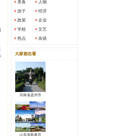
美食
人物
自
游子
经济
政策
企业
学校
文艺
国
热点
杂谈
主
大家都在看
高
河南省孟州市
山东省新泰市