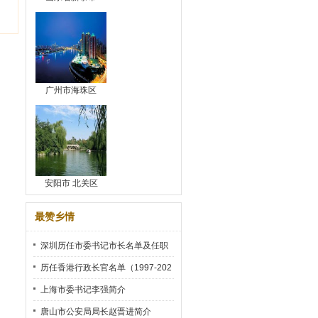
广州市海珠区
安阳市 北关区
最赞乡情
深圳历任市委书记市长名单及任职
时间
历任香港行政长官名单（1997-202
2）
上海市委书记李强简介
唐山市公安局局长赵晋进简介