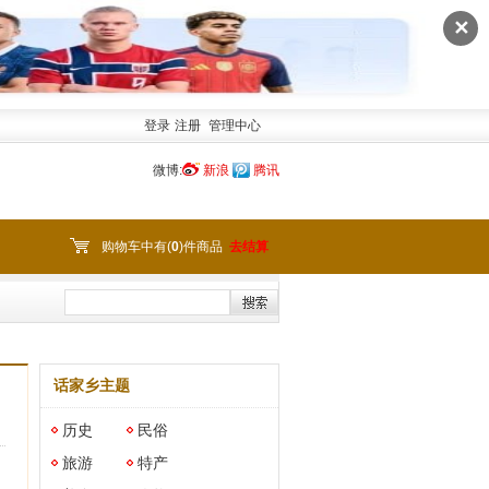
✕
登录
注册
管理中心
微博:
新浪
腾讯
购物车中有(
0
)件商品
去结算
话家乡主题
历史
民俗
旅游
特产