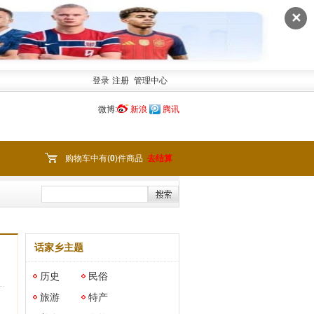
✕
登录
注册
管理中心
微博:
新浪
腾讯
购物车中有(
0
)件商品
去结算
话家乡主题
历史
民俗
旅游
特产