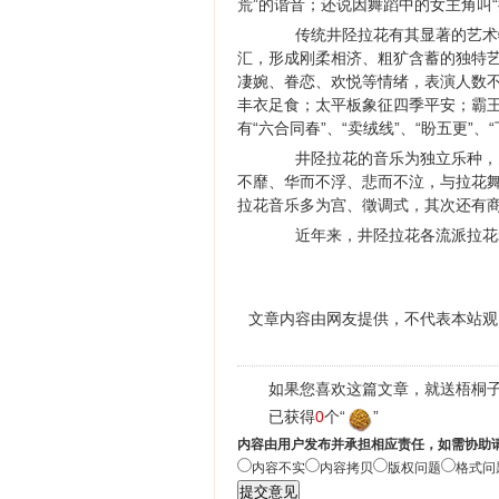
荒”的谐音；还说因舞蹈中的女主角叫“
传统井陉拉花有其显著的艺术特色，
汇，形成刚柔相济、粗犷含蓄的独特
凄婉、眷恋、欢悦等情绪，表演人数
丰衣足食；太平板象征四季平安；霸
有“六合同春”、“卖绒线”、“盼五更”、
井陉拉花的音乐为独立乐种，既
不靡、华而不浮、悲而不泣，与拉花
拉花音乐多为宫、徵调式，其次还有商
近年来，井陉拉花各流派拉花老
文章内容由网友提供，不代表本站观
如果您喜欢这篇文章，就送梧桐子
已获得
0
个“
”
内容由用户发布并承担相应责任，如需协助
内容不实
内容拷贝
版权问题
格式问