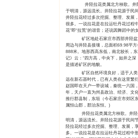
井陉拉花类属北方秧歌。井陉
于明清，源远流长。井陉拉花源于民
井陉拉花经过多次挖掘、整理、发展，
很多。一说拉花是在拉运牡丹花过程中
花”即“拉荒”的谐音；还说因舞蹈中的
矿区地处石家庄市西部井陉盆地，位于北纬38
周边与井陉县接壤，总面积69.98平
888米。地形西高东低，南北较长，
记》云：“四方高，中央下，如井之深
是描述矿区的地貌。
矿区自然环境良好，适于人类居
远在新石器时代，已有人类在这里繁
赵国即在天户一带设城，秦统一六国
年，天户一直为州县政治、经济、文化
推行郡县制，东垣（今石家庄市郊区
属恒山郡，郡治东恒。)
井陉拉花类属北方秧歌。井陉拉
明清，源远流长。井陉拉花源于民间
陉拉花经过多次挖掘、整理、发展，享
多。一说拉花是在拉运牡丹花过程中形成