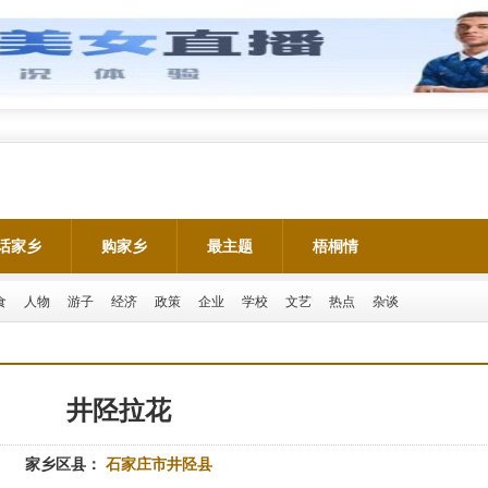
话家乡
购家乡
最主题
梧桐情
食
人物
游子
经济
政策
企业
学校
文艺
热点
杂谈
井陉拉花
家乡区县：
石家庄市井陉县