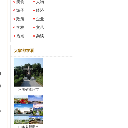
美食
人物
，
游子
经济
政策
企业
学校
文艺
。
热点
杂谈
—
大家都在看
期
面
河南省孟州市
，
井
山东省新泰市