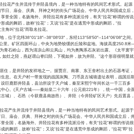
拉花产生并流传于井陉县境内，是一种当地特有的民间艺术形式。起源
间节日、庙会、庆典、拜神之时的街头广场花会。中华人民共和国成立后
享誉全国，名扬海外。井陉拉花有多种流派沿传，有关“拉花”称谓的传说
形成的舞蹈，故称“拉花”；又说“拉花”是在逃荒中形成的舞蹈，“拉
女主角叫“拉花”而取名拉花。
°01′18″--38°08′03″，东经113°58′50″--114°06′08″之间
方公里。矿区四面环山，中央为地势较缓的丘陵和盆地。海拔高度250.8米
东为青石岭山，西为清凉山和云凤山，均为奥陶系石灰岩出露。《太平寰宇
，如灶之陉，燕赵谓山脊曰陉，下视如井，故为井陉。”这个形容很明显就
住，是井陉的发祥地之一。据贾庄、南寨、东王舍村出土的石器考证，
衍生息。在天户村一带发现的战国灰陶、刀币及古城墙遗址表明，战国后
，设巨鹿郡井陉县，县治所设于天户城，秦至宋熙宁年间长达一千三百多
中心。(天户古城——秦始皇二十六年（公元前221年），统一中国，全
东古城）、石邑（今获鹿县南故邑）、井陉（今井陉矿区天户）先后置县
花产生并流传于井陉县境内，是一种当地特有的民间艺术形式。起源于
节日、庙会、庆典、拜神之时的街头广场花会。中华人民共和国成立后，
誉全国，名扬海外。井陉拉花有多种流派沿传，有关“拉花”称谓的传说很
的舞蹈，故称“拉花”；又说“拉花”是在逃荒中形成的舞蹈，“拉花”即“拉