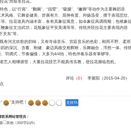
拉花”而取名拉花。
以“拧肩”、“翻腕”、“扭臂”、“吸腿”、“撇脚”等动作为主要舞蹈语
艺术风格。它舞姿健美、舒展有方、屈伸有度、抑扬迅变，擅于表现悲壮
不等。拉花道具内涵丰富，各有其象征寓意，如伞象征风调雨顺；包袱象
王鞭象征文治武功；花瓶象征平安美满等等。传统井陉拉花主要表现内容
“下关东”等。
有河北吹歌的韵味，又有寺庙音乐、宫廷音乐的色彩，刚而不野、柔而
舞蹈的深沉、含蓄、刚健、豪迈风格交相辉映，乐舞融合，浑然一体。传
、羽调式，节奏偏慢，大多为4/4拍，特色伴奏乐器有掌锣等。
艺人相继谢世，大量拉花技艺不能真传实教，使拉花濒临危机。
评论（
0
）
李紫阳
（2015-04-20）
点
“
”支持吧！
请联系网站管理员：
题
其他（300字以内）