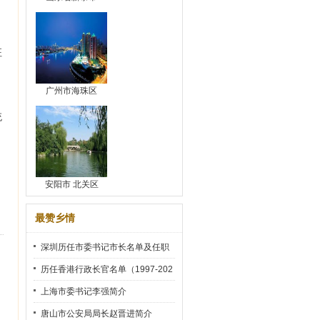
、
征
广州市海珠区
统
安阳市 北关区
最赞乡情
深圳历任市委书记市长名单及任职
时间
历任香港行政长官名单（1997-202
2）
上海市委书记李强简介
唐山市公安局局长赵晋进简介