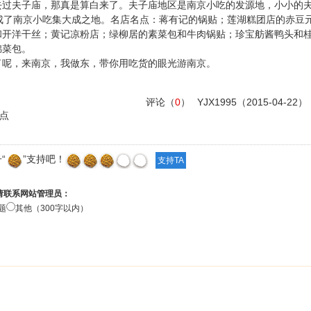
去过夫子庙，那真是算白来了。夫子庙地区是南京小吃的发源地，小小的
成了南京小吃集大成之地。名店名点：蒋有记的锅贴；莲湖糕团店的赤豆
和开洋干丝；黄记凉粉店；绿柳居的素菜包和牛肉锅贴；珍宝舫酱鸭头和
锦菜包。
了呢，来南京，我做东，带你用吃货的眼光游南京。
评论（
0
）
YJX1995
（2015-04-22）
点
“
”支持吧！
请联系网站管理员：
题
其他（300字以内）