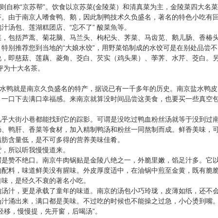
则自称“京苏帮”。饮食以京苏菜(金陵菜）和清真菜为主，金陵菜四大名菜
虾。由于南京人嗜食鸭、鹅，因此制鸭技术久负盛名，著名的特色小吃有
汁汤包、莲湖糕团店、“忘不了” 酸菜魚等。
菜，包括芦蒿、菊花脑、马兰头、枸杞头、荠菜、马齿苋、鹅儿肠、香椿
特别推荐您到当地的“大娘水饺”，用野菜馅制成的水饺可是在别处品尝不
说，即慈菇、莲藕、菱角、茭白、芡实（鸡头果）、荸荠、水芹、茭白。
评为十大名茶。
盐水鸭就是南京久负盛名的特产，据说已有一千多年的历史。南京盐水鸭皮
，一口下去满口幸福感。来南京就算没时间品尝这美食，也要买一些真空
几乎大街小巷都能找到它的踪影。可谓是没吃过鸭血粉丝汤就等于没到过
肠、鸭肝、香菜等食材，加入精制鸭汤和粉丝一同熬制而成。鲜香美味，
脂肪含量低，是不可多得的营养美味佳肴。
货，所以听我慢慢道来。
谓是赞不绝口。南京牛肉锅贴是金陵八绝之一，外脆里嫩，馅足汁多。它
的配料，味道鲜美没有腥味。外皮厚度适中，在油锅中煎至金黄，既有脆
口味，是经久不衰的著名小吃。
的汤汁，更是承载了童年的味道。南京的汤包小巧玲珑，皮薄如纸，还不
汤汁涌出来，满口都是美味。不过吃的时候也不能操之过急，小心烫到嘴
轻移，慢慢提，先开窗，后喝汤”。