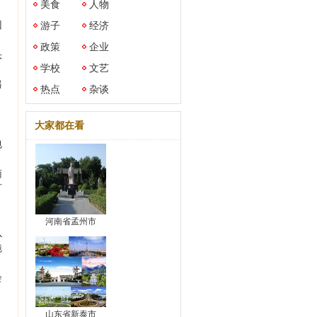
美食
人物
回
游子
经济
政策
企业
头
学校
文艺
另
热点
杂谈
大家都在看
包
南
可
河南省孟州市
以
脆
会
。
山东省新泰市