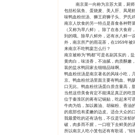
南京菜一向称为京苏大菜，厨师
包括松鼠鱼、蛋烧麦、美人肝、凤尾
味鸭血粉丝汤、狮王府狮子头、尹氏鸡
南京人饮食的另一特点是喜食各种野
（又称为旱八鲜）。除了在各大食府，
到的哦。除旱八鲜外，还有水八鲜一
外，南京所产的雨花茶，在1959年被
来南京不吃鸭宴怎么行？
南京被称为“鸭都”可是名副其实的，
黄肉白，味淡香，不油腻，肉质酥嫩
装的盐水鸭回家去细细品味啊。
鸭血粉丝汤是南京著名的风味小吃，
京。鸭血粉丝汤里面主要有鸭血、鸭
口无比。鸭血粉丝汤蛋白质含量高，
当然这些美食肯定不能满足真正的吃
位于秦淮区的蒋有记锅贴，吃起来可
牛肉为馅，加以酱油、胡椒粉、香油
的底部也有柔嫩的边皮。适合大众的
我最爱吃的还有汤包，不仅是它浓郁
破，肉多而不腥，一口咬下去鲜美的
所以南京人吃小笼包还有有歌谣，“轻