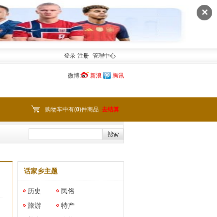
✕
登录
注册
管理中心
微博:
新浪
腾讯
购物车中有(
0
)件商品
去结算
话家乡主题
历史
民俗
旅游
特产