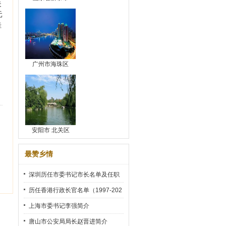
夫
元
桂
广州市海珠区
安阳市 北关区
最赞乡情
深圳历任市委书记市长名单及任职
时间
历任香港行政长官名单（1997-202
2）
上海市委书记李强简介
唐山市公安局局长赵晋进简介