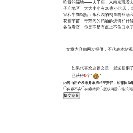
吃货的福地——夫子庙，来南京玩没
子庙地区，大大小小有20家小吃店，
宵和牛肉锅贴；永和园的鸭血粉丝汤
花糖芋苗；奇芳阁的鸭油酥烧饼和什
各位看官，你是不是有点止不住口水
文章内容由网友提供，不代表本站观
如果您喜欢这篇文章，就送梧桐子
已获得
0
个“
”
内容由用户发布并承担相应责任，如需协助
内容不实
内容拷贝
版权问题
格式问