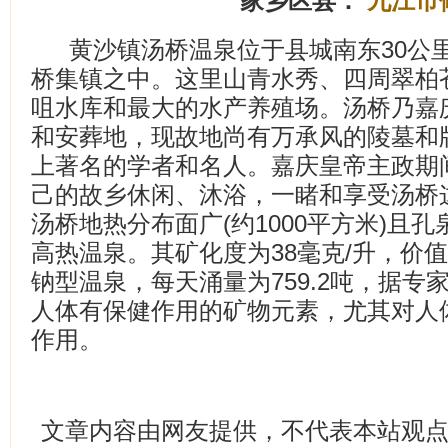
家乡区县：
九江市
黄沙镇汤桥温泉位于县城南东30公
桥集镇之中。这里山青水秀、四周翠柏
咀水库和最大的水产养殖场。汤桥乃嘉
和安葬地，现故地尚有万承风的陵墓和
上著名的学者和名人。嘉庆皇帝主政期
己的故乡休闲、沐浴，一睹和享受汤桥
汤桥地热分布面广(约1000平方米)且
高热温泉。其矿化度为38毫克/升，价值
钠型温泉，每天涌量为759.2吨，据
人体有保健作用的矿物元素，尤其对人
作用。
文章内容由网友提供，不代表本站观