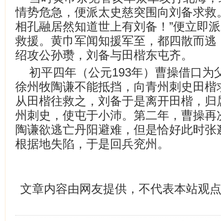
情势危急，便派太史慈突围向刘备求救
相孔融居然知道世上有刘备！”便立即
救援。黄巾军闻知援军至，都四散而逃
绍攻公孙瓒，刘备与田楷东屯齐。
初平四年（公元193年）曹操借口为
徐州牧陶谦不能抵挡，向青州刺史田楷
从田楷往救之，刘备于是离开田楷，归
州刺史，使屯于小沛。第二年，曹操再
陶谦欲逃亡丹阳避难，但是恰好此时张
根据地失陷，于是回兵兖州。
文章内容由网友提供，不代表本站观