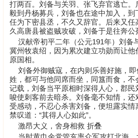
打两百。刘备与关羽、张飞弃官逃亡。
毅到丹杨募兵，刘备也在途中加入，到
任为下密县丞，不久又辞官。后来又任
久高唐县被盗贼攻破，刘备于是往奔公
汉献帝初平二年（公元191年）刘备
冀州牧袁绍，因为累次建立功勋而让他
原国相。
刘备外御贼寇，在内则乐善好施，即
姓，都可与他同席而坐，同簋而食，不
记载，刘备当平原相时深得人心，郡民
唆使刺客前去暗杀。刘备毫不知情，还
受感动，不忍心杀害刘备，便坦露实情
禁叹道：“其得人心如此”。
激昂大义，舍身相救 折叠
当时黄巾余党管亥率众军攻打北海，