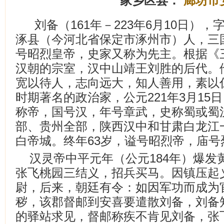
家乡区县：
廊坊市
刘备（161年－223年6月10日）
涿县（今河北省保定市涿州市）人，三
号昭烈皇帝，史家又称为先主。根据《
汉朝的宗室，汉中山靖王刘胜的后代。
宽以待人，志向远大，知人善用，素以
时期著名的政治家，公元221年3月15
称帝，国号汉，年号章武，史称蜀或蜀
部、贵州全部，陕西汉中和甘肃白龙江一
白帝城。终年63岁，谥号昭烈帝，庙号
汉灵帝中平元年（公元184年）爆发
张飞桃园三结义，招兵买马。因镇压起
尉，后来，朝廷有令：如因军功而成为
秽，该郡督邮到安喜要遣散刘备，刘备
的驿站求见，督邮称疾不肯见刘备，张