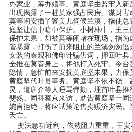
办家业，筹办婚事。黄庭坚由监牢入新
出现揭露了一桩莫家强占民房、谋财害
莫等闲安插丫鬟美儿伺候兰溪，指使总
庭坚让信中暗中保护。小树林中，王三
保护未果，却被莫等闲堵在现场，指为
管暴露，打伤了前来阻止的兰溪匆匆逃
女装的秦观和佛印计骗供词，押回叶县
全推在莫管身上，将他打入死牢。令台
隐情，急忙前来安抚黄庭坚未果，力保
黄庭坚代叶县事务。黄庭坚不依不饶，
灵，遭唐介等人唾骂弹劾，埋首叶县推
斐然。同科蔡京来访，劝告黄庭坚一同
婉言拒绝，将应试策论售卖赈济灾民。
夭亡。
变法急功近利，依然阻力重重，王安