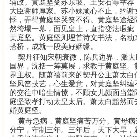
辅政。黄庭坚受苏东坡、王安石等举荐
大臣谢师厚家。苏小妹顽心不止，约谢
悸，弄得黄庭坚哭笑不得。黄庭坚途经
然垮塌一幕，面见皇上，直指变法瑕疵
黄庭坚。黄庭坚则埋首诗文书法，名动
搭桥，成就一段美好姻缘。
契丹征知宋朝衰微，陈兵边界，派大
国界，沈括一筹莫展，求教于黄庭坚。
界主权。随萧禧前来的契丹公主萧太白
坚风笛技艺，心生爱意，对黄庭坚纠缠
的交往中暗生情愫，不顾女儿颜面当堂
庭坚致孝打动太皇太后。萧太白黯然而
婚黄庭坚。
黄母急病，黄庭坚痛苦万分。黄母病
分宁，守制三年。三年后，天下大旱，