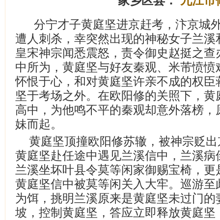
家乡区县：
九江市
分宁才子黄庭坚进京赶考，汴京城
遭人刺杀，幸突然出现的神秘女子兰溪
皇宋神宗闻悉震怒，责令御史赵挺之查
中所为，黄庭坚与好友秦观、米芾愤愤
怀恨于心，和对黄庭坚许亲不成的权臣
坚于考场之外。在欧阳修的关照下，黄
高中，为他鸣不平的秦观却意外落榜，
妹而起。
黄庭坚顶撞欧阳修苏辙，被神宗贬出
黄庭坚赴任途中遇见兰溪信中，兰溪病
兰溪坐坏叶县令莫等闲家御赐宝椅，更
黄庭坚信中被莫等闲关入大牢。巡游至
为饵，挑明兰溪原来是黄庭坚未过门的
坡，控制黄庭坚，答应立即释放黄庭坚