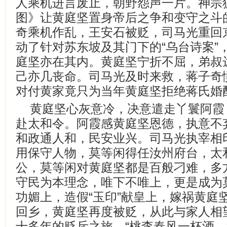
人乘机进言废止，朝野怨声一片。神宗
图》让黄庭坚置身帝后之争和变守之斗
奇乘机作乱，王安石被贬，司马光重回
动了针对苏东坡及其门下的“乌台诗案”
庭坚亦在其内。黄庭坚宁折不屈，弟叔
己亦几丧命。司马光及时来救，蒋子奇
对付黄家竟只为当年黄庭坚拒绝蒋氏婚
黄庭坚心灰意冷，决意遣走丫鬟阿霞
赴太和令。阿霞感黄庭坚恩德，执意不
和政通人和，民安业兴。司马光执宰相
用保守人物，莫等闲得任汝州府台，太
公，莫等闲对黄庭坚都是百般刁难，多
守民为本理念，唯下不唯上，更是成为
功媚上，造假“玉印”献皇上，嫁祸黄庭
回乡，黄庭坚再度被贬，从此与家人相
十多年的贬斥之旅。“桃李春风一杯酒，