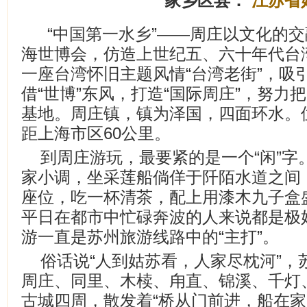
家乡区县：
江苏省
“中国第一水乡”——周庄以文化的
海世博会，仿造上世纪五、六十年代台
一座台湾怀旧主题风情“台湾老街”，吸
借“世博”东风，打造“国际周庄”，努力
基地。周庄镇，镇为泽国，四面环水。
距上海市区60公里。
到周庄游玩，最要紧的是一个“闲”字
家小调，坐采莲船倘佯于阡陌水道之间
座位，吃一杯清茶，配上用漆木九子盒
平日在都市中忙碌奔波的人来说都是极
游一直是苏州旅游线路中的“主打”。
俗话说“人到姑苏看，人家尽枕河”，
周庄、同里、木椟、甪直、锦溪、千灯
古城四周，散发着“桥从门前进，船在家