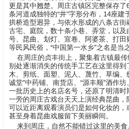
更是其中翘楚。周庄古镇区完整保存了6
条河道成独特的“井”字形分布，14座
拱桥造型迥异，与依水形成的八条古街
古宅、庭院，数十条小巷、弄堂，以及
号、昆曲、划灯、宣卷、阿婆茶、打田
等民风民俗，“中国第一水乡”之名是当
在周庄的贞丰街上，聚集着古镇最传
别处逐渐消失的传统手工艺在这里得到
木、剪纸、面塑、泥人、蔑竹、草编、
诚堂”中药铺、南货店、“源丰顺”酒作
一批历史上的名店名号，还原了明清时
一旁的周庄古戏台天天上演经典昆曲，
可以近距离观看演员们是如何化妆的，
甚至身着昆曲戏服留下美丽瞬间。
来到周庄，自然不能错过这里的美食