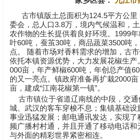
家乡区县：
九江市
古市镇版土总面积为124.5平方公
委会，总人口3.8万，境内气候温和，
农作物的生长提供着良好环境。1999年
叶60吨，蚕茧30吨，商品蔬菜3500
点。 随着市场对香料需求的增加，古
依托本镇资源优势，大力发展花椒生产
000亩，年产鲜椒600吨，年创总产值
的又一亮点。镇政府准备再扩栽2000亩
亩，建成“江南花椒第一镇”。
古市镇位于省道辽南线的中段，交通
城、武汉的客车穿梭不息；集镇基础设
事业迅猛发展；邮电通讯发达，实现了
频广播村村通，并且开通了移动电话和
与外面的精彩世界紧密相连。