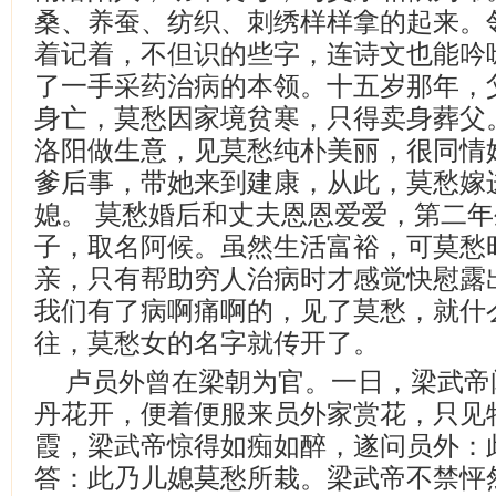
桑、养蚕、纺织、刺绣样样拿的起来。
着记着，不但识的些字，连诗文也能吟
了一手采药治病的本领。十五岁那年，
身亡，莫愁因家境贫寒，只得卖身葬父
洛阳做生意，见莫愁纯朴美丽，很同情
爹后事，带她来到建康，从此，莫愁嫁
媳。 莫愁婚后和丈夫恩恩爱爱，第二
子，取名阿候。虽然生活富裕，可莫愁
亲，只有帮助穷人治病时才感觉快慰露
我们有了病啊痛啊的，见了莫愁，就什
往，莫愁女的名字就传开了。
卢员外曾在梁朝为官。一日，梁武帝
丹花开，便着便服来员外家赏花，只见
霞，梁武帝惊得如痴如醉，遂问员外：
答：此乃儿媳莫愁所栽。梁武帝不禁怦