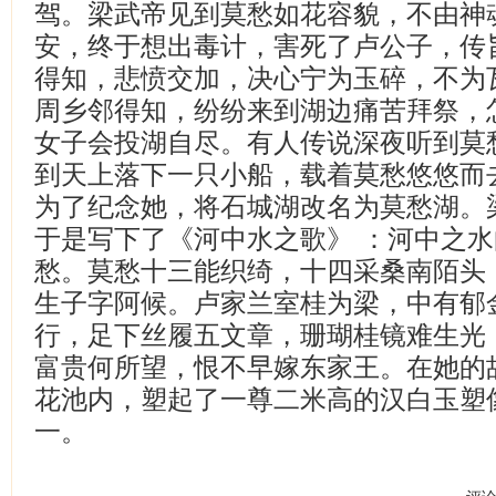
驾。梁武帝见到莫愁如花容貌，不由神
安，终于想出毒计，害死了卢公子，传
得知，悲愤交加，决心宁为玉碎，不为
周乡邻得知，纷纷来到湖边痛苦拜祭，
女子会投湖自尽。有人传说深夜听到莫
到天上落下一只小船，载着莫愁悠悠而
为了纪念她，将石城湖改名为莫愁湖。
于是写下了《河中水之歌》 ：河中之
愁。莫愁十三能织绮，十四采桑南陌头
生子字阿候。卢家兰室桂为梁，中有郁
行，足下丝履五文章，珊瑚桂镜难生光
富贵何所望，恨不早嫁东家王。在她的
花池内，塑起了一尊二米高的汉白玉塑
一。