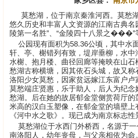
家乡区县：
南京市
莫愁湖，位于南京秦淮河西。莫愁湖
悠久历史和丰富人文资源的江南古典名
陵第一名胜”、“金陵四十八景之���”
公园现有面积为58.36公顷，其中水面
轩、亭、榭错列有致，堤岸垂柳，水中
水榭、抱月楼、曲径回廊等掩映在山石
愁湖古称横塘，因其依石头城，故又称
洛阳少女莫愁，因家贫远嫁江东富户卢
莫愁端庄贤惠，乐于助人，后人为纪念
愁湖。后在她的故居郁金堂侧赏荷厅的
米高的汉白玉塑像，在郁金堂的墙壁上
《河中水之歌》。现已成为南京标志性
莫愁湖位于水西门外桥西，名源于一
南洛阳人，幼年丧母，与父亲相依为命