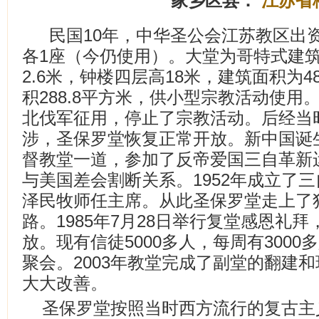
家乡区县：
江苏省
民国10年，中华圣公会江苏教区出
各1座（今仍使用）。大堂为哥特式建筑，
2.6米，钟楼四层高18米，建筑面积为4
积288.8平方米，供小型宗教活动使用。
北伐军征用，停止了宗教活动。后经当
涉，圣保罗堂恢复正常开放。新中国诞
督教堂一道，参加了反帝爱国三自革新运动
与美国差会割断关系。1952年成立了
泽民牧师任主席。从此圣保罗堂走上了
路。1985年7月28日举行复堂感恩礼
放。现有信徒5000多人，每周有300
聚会。2003年教堂完成了副堂的翻建
大大改善。
圣保罗堂按照当时西方流行的复古主