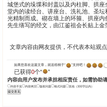
城堡式的垛堞和封盖以及内柱脚、拱座
堂内的读经台、讲座台、洗礼池、圣坛
光精制而成。砌在墙上的环箍、拱座内
先生缮写的经文，由江鉴祖会长贴上金
文章内容由网友提供，不代表本站观
如果您喜欢这篇文章，就送梧桐子“
”支持吧！
已获得
0
个“
”
内容由用户发布并承担相应责任，如需协助
内容不实
内容拷贝
版权问题
格式问题
其他（300字以内）