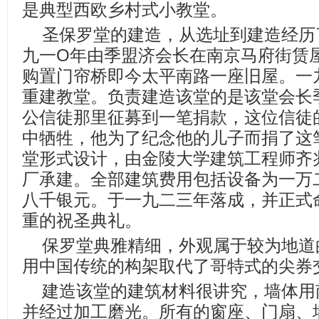
是典型西欧乡村式小教堂。
圣保罗堂的建造，从选址到建造经历
九一O年由季盟济会长在南京马府街赁
购置门帘桥即今太平南路一座旧屋。一
重建教堂。负责建造该堂的是该堂会长
公信徒那里征募到一笔捐款，这位信徒
中牺牲，他为了纪念他的儿子而捐了这
堂形式设计，由金陵大学建筑工程师齐
厂承建。全部建筑费用包括设备为一万
八千银元。于一九二三年落成，并正式
重的祝圣典礼。
保罗堂典雅精细，外观属于较为地道
用中国传统的构架取代了哥特式的尖券
建造该堂的建筑材料很讲究，墙体用
并经过加工磨光。所有的窗座、门扇、