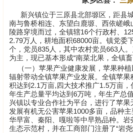
家乡区县：
三
新兴镇位于三原县北部塬区，距县城
南与鲁桥相连、东望白鹿塬、西依嵯峨
陵路穿境而过，全镇辖16个行政村、12
2.79万人，耕地面积68000亩。镇党
个，党员835人，其中农村党员663人
为主，现已基本形成“南菜北果，全镇畜
（一）苹果产业健康发展，苹果种植
辐射带动全镇苹果产业发展。全镇苹果
积达到2.1万亩,四大技术推广1.5万亩
年生产总量平均达到6万吨，年生产总值达
兴镇以专业合作社为平台，进行了苹果
发展有机无公害苹果1000多亩，品种
华早富、秦阳、嘎啦等中早熟品种。岩
生态示范村，并在工商部门注册了“岩尧