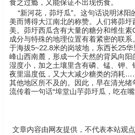
食之过瘾，又能保证不出现伤食。
“新河花，茆圩瓜”。这句话说明沭阳
美而博得大江南北的称赞。人们将茆圩
美。茆圩西瓜含有大量的糖分和维生素
成分与特殊的地理位置有着紧密的联系
于海拔5~22.8米的岗坡地，东西长2
峰山西南麓，形成一个天然的背风向阳
湿度小，加之土壤里含有磷、锰、钾、
夜里温度低，又大大减少糖类的消耗…
其他地区所不及的。因此，早在清光绪
流传着一句话“埠堂山芋茆圩瓜，吃在嘴
文章内容由网友提供，不代表本站观