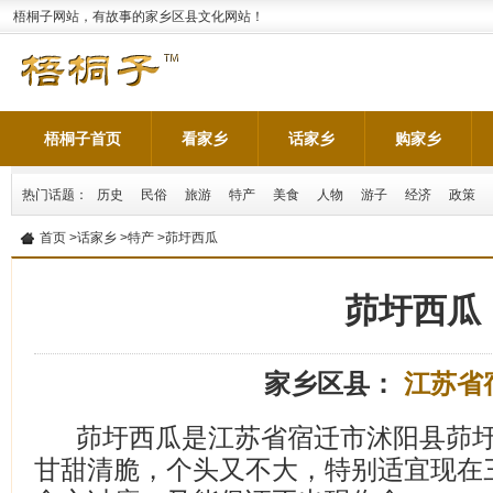
梧桐子网站，有故事的家乡区县文化网站！
梧桐子首页
看家乡
话家乡
购家乡
热门话题：
历史
民俗
旅游
特产
美食
人物
游子
经济
政策
首页
>
话家乡
>
特产
>茆圩西瓜
茆圩西瓜
家乡区县：
江苏省
茆圩西瓜是江苏省宿迁市沭阳县茆
甘甜清脆，个头又不大，特别适宜现在