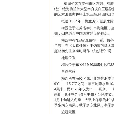
梅园坐落在泰州市区东郊、有着
绝;二绝为梅兰芳大型半身汉白玉雕像
的艺术形象亦称得上第三绝;第四绝则
概述 1984年，梅兰芳90诞辰
梅园位于江苏省泰州市海陵区，
拥，倒也适合中国园林建设的特点。
梅园中有“四绝”最值得一看。梅
兰芳，在《太真外传》中饰演的杨太
赵朴初先生来泰时所作《踏莎行》词
地理位置
梅园位于东经119.936654,北
自然气候
梅园所在海陵区属北亚热带润季风
9℃——15.7℃之间，年平均降水量10
4毫米，而1978年仅为395.5毫
雨期，8月中旬至9月中旬为台风季节
1月中旬进入冬季。大致上冬季为4个
季多为东南风，秋季多东北风，冬季多偏
旅游景区