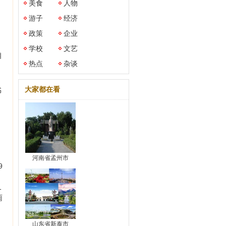
美食
人物
游子
经济
政策
企业
学校
文艺
相
热点
杂谈
大家都在看
书
河南省孟州市
9
1
雨
山东省新泰市