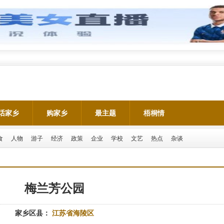
话家乡
购家乡
最主题
梧桐情
食
人物
游子
经济
政策
企业
学校
文艺
热点
杂谈
梅兰芳公园
家乡区县：
江苏省海陵区