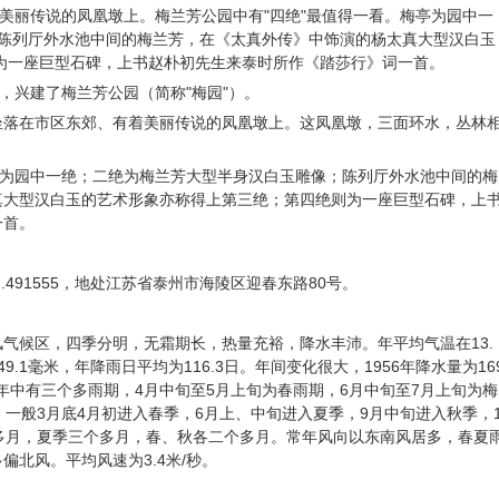
美丽传说的凤凰墩上。梅兰芳公园中有"四绝"最值得一看。梅亭为园中一
;陈列厅外水池中间的梅兰芳，在《太真外传》中饰演的杨太真大型汉白玉
为一座巨型石碑，上书赵朴初先生来泰时所作《踏莎行》词一首。
之际，兴建了梅兰芳公园（简称"梅园"）。
坐落在市区东郊、有着美丽传说的凤凰墩上。这凤凰墩，三面环水，丛林
亭为园中一绝；二绝为梅兰芳大型半身汉白玉雕像；陈列厅外水池中间的梅
真大型汉白玉的艺术形象亦称得上第三绝；第四绝则为一座巨型石碑，上
一首。
纬32.491555，地处江苏省泰州市海陵区迎春东路80号。
气候区，四季分明，无霜期长，热量充裕，降水丰沛。年平均气温在13.
49.1毫米，年降雨日平均为116.3日。年间变化很大，1956年降水量为16
米。一年中有三个多雨期，4月中旬至5月上旬为春雨期，6月中旬至7月上旬为梅
。一般3月底4月初进入春季，6月上、中旬进入夏季，9月中旬进入秋季，
多月，夏季三个多月，春、秋各二个多月。常年风向以东南风居多，春夏
北风。平均风速为3.4米/秒。