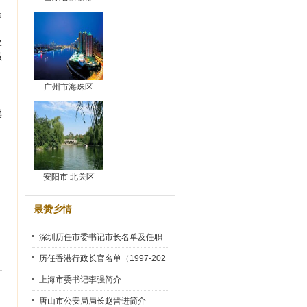
是
吸
虽
，
广州市海珠区
渠
安阳市 北关区
最赞乡情
深圳历任市委书记市长名单及任职
时间
历任香港行政长官名单（1997-202
2）
上海市委书记李强简介
唐山市公安局局长赵晋进简介