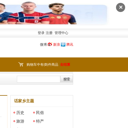
✕
登录
注册
管理中心
微博:
新浪
腾讯
购物车中有(
0
)件商品
去结算
话家乡主题
历史
民俗
旅游
特产