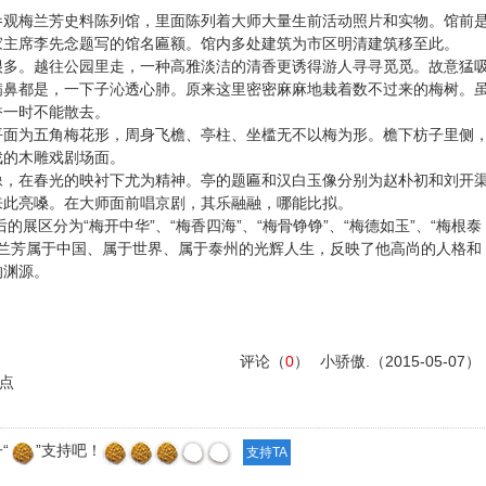
参观梅兰芳史料陈列馆，里面陈列着大师大量生前活动照片和实物。馆前
家主席李先念题写的馆名匾额。馆内多处建筑为市区明清建筑移至此。
很多。越往公园里走，一种高雅淡洁的清香更诱得游人寻寻觅觅。故意猛
满鼻都是，一下子沁透心肺。原来这里密密麻麻地栽着数不过来的梅树。
香一时不能散去。
平面为五角梅花形，周身飞檐、亭柱、坐槛无不以梅为形。檐下枋子里侧
戏的木雕戏剧场面。
像，在春光的映衬下尤为精神。亭的题匾和汉白玉像分别为赵朴初和刘开
来此亮嗓。在大师面前唱京剧，其乐融融，哪能比拟。
的展区分为“梅开中华”、“梅香四海”、“梅骨铮铮”、“梅德如玉”、“梅根泰
梅兰芳属于中国、属于世界、属于泰州的光辉人生，反映了他高尚的人格和
的渊源。
评论（
0
）
小骄傲.
（2015-05-07）
点
“
”支持吧！