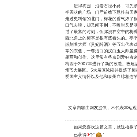
进得梅园，沿着石径小路，可先
半圆状的广场，门厅前檐下悬挂前国
走过史料馆的北门，梅花的香气浓了
口气去嗅，却又闻不到，不嗅时又是
过了最紧的时刻，但弥漫在空中的梅
西北角上的梅亭是很有些看头的。亭
嵌刻着大师《贵妃醉酒》等五出代表
亭的东侧，一尊洁白的汉白玉大师坐
题写和创作。这里常有些京剧爱好者
梅园于2007年进行了新的改造。改建后
州”5大展区。5大展区浓缩并提炼了
爱国主义情怀以及他和泰州血脉相连
文章内容由网友提供，不代表本站观
如果您喜欢这篇文章，就送梧桐子
已获得
0
个“
”