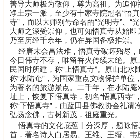
善导大师极为敬仰，尊为高祖。为追仰
净土宗一派，至少有十家寺院冠名“悟真
寺”，而以大师别号命名的“光明寺”、“
大师之深受崇仰，也可知悟真寺从始即
乃至历经千余年，仍在异国备极推崇。
经唐末会昌法难，悟真寺破坏殆尽，
今日伟寺不存，唯留香火传续未绝。原
民国时所建，称“上悟真寺”。原山北水
称“水陆奄”，为国家重点文物保护单位，
为著名的旅游景点。二千年，在水陆庵
址上，恢复下悟真寺，初名“悟真西寺”
称“下悟真寺”，由蓝田县佛教协会礼请
弘扬念佛，古树新茂，祖庭重光。
悟真寺的文化底蕴十分深厚，题咏悟
首，著名诗人白居易、王维、王缙、韦