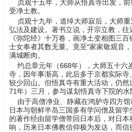
贞观十五年，大师从悟真寺出发，前
受净土教。
贞观十九年，道绰大师寂后，大师重
弘法及建设。著书立说，开宗立教，往
《弥陀经》十万卷，画净土变相图三百
士女奉者其数无量。竟至“家家敬观音，
满城断肉。
约总章元年（668年），大师五十六
寺，因年事渐高，此后多于京都实际寺
较少回山。但悟真寺有重大活动，仍然
71年）三月，参与谋划悟真寺下院的水
由于高僧净业、静藏在鸿胪寺四方馆
日本与朝鲜半岛三国多有学问僧及留学
的著作经由留学僧带回日本后，对日本
响，历来日本佛教信仰极为发达，而信