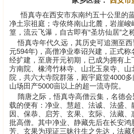
家乡区县：
西安市
悟真寺在西安市东南约五十公里的
净土宗祖庭；寺依终南山北麓，岩崖峻
篁，流云飞瀑，自古即有“圣坊仙居”之
悟真寺年代久远，其历史可追溯至西
元594年)，高僧净业奉诏兴建，正式称
经扩建，至唐开元初期，已成为拥有上
方南院、橡湾竹林寺、山北玉泉寺、山
院，共六大寺院群落，殿宇庭堂4000多
山场田产5000亩以上的超一流寺院。
隋唐之际，悟真寺高僧云集，名德会
载的便有：净业、慧超、法诚、法盛、
因、保恭、启芳、玄果、玄际、法藏、
批高僧。其中净业、静藏先后在长安鸿
芳、玄果为现证三昧往生之先达，法藏