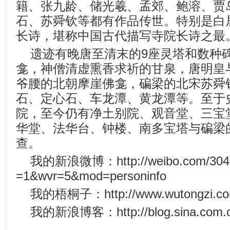
籍、张九龄、储光羲、孟郊、鲍溶、贾
石、苏舜钦等都有作品传世。特别是白居
长诗，堪称中国古代描写寺院长诗之最
遗迹有晚唐至清末的9座灵塔和数种
龛，神僧清虚熏香求祈的甘泉，唐明皇
爷腰的北朝摩崖佛龛，碥梁的北宋苏舜
石、定心石、车龙潭、黄龙潭等。至于
院，至今仍有净土别院、观音堂、三宝
华堂、法华台、钟楼、南多宝塔与碥梁
查。
我的新浪微博：http://weibo.com/304885
=1&wvr=5&mod=personinfo
我的梧桐子：http://www.wutongzi.com
我的新浪博客：http://blog.sina.com.c