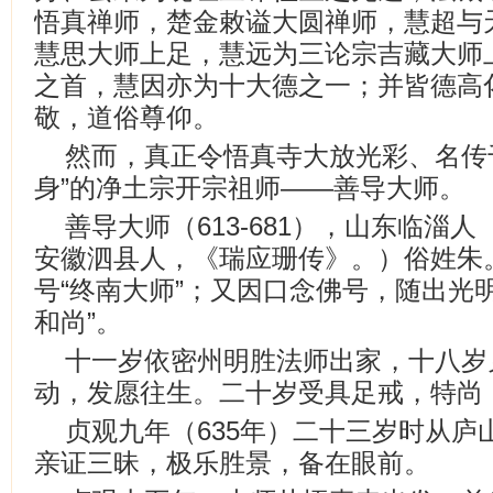
悟真禅师，楚金敕谥大圆禅师，慧超与
慧思大师上足，慧远为三论宗吉藏大师
之首，慧因亦为十大德之一；并皆德高
敬，道俗尊仰。
然而，真正令悟真寺大放光彩、名传
身”的净土宗开宗祖师——善导大师。
善导大师（613-681），山东临淄
安徽泗县人，《瑞应珊传》。）俗姓朱
号“终南大师”；又因口念佛号，随出光明
和尚”。
十一岁依密州明胜法师出家，十八岁
动，发愿往生。二十岁受具足戒，特尚
贞观九年（635年）二十三岁时从庐
亲证三昧，极乐胜景，备在眼前。