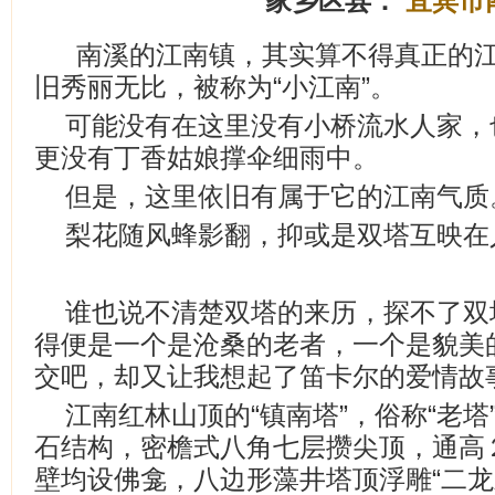
家乡区县：
宜宾市
南溪的江南镇，其实算不得真正的
旧秀丽无比，被称为“小江南”。
可能没有在这里没有小桥流水人家，
更没有丁香姑娘撑伞细雨中。
但是，这里依旧有属于它的江南气质
梨花随风蜂影翻，抑或是双塔互映在
谁也说不清楚双塔的来历，探不了双
得便是一个是沧桑的老者，一个是貌美
交吧，却又让我想起了笛卡尔的爱情故
江南红林山顶的“镇南塔”，俗称“老
石结构，密檐式八角七层攒尖顶，通高
壁均设佛龛，八边形藻井塔顶浮雕“二龙戏